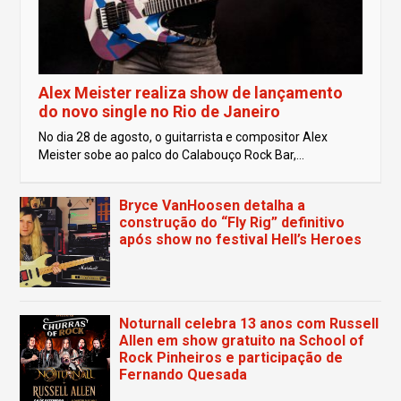
Alex Meister realiza show de lançamento
do novo single no Rio de Janeiro
No dia 28 de agosto, o guitarrista e compositor Alex
Meister sobe ao palco do Calabouço Rock Bar,...
Bryce VanHoosen detalha a
construção do “Fly Rig” definitivo
após show no festival Hell’s Heroes
Noturnall celebra 13 anos com Russell
Allen em show gratuito na School of
Rock Pinheiros e participação de
Fernando Quesada