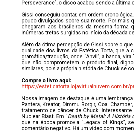
Perseverance”, o disco acabou sendo a última ob
Gissi conseguiu contar, em ordem cronológica, 
pouco divulgados sobre sua morte. Por mais 
chegaram aos brasileiros da mesma forma 
inúmeras tretas surgidas no início da década d
Além da ótima percepção de Gissi sobre o que ab
qualidade dos livros da Estética Torta, que a
gramática/tradução, onde “Anvil”, a banda, vir
que não comprometem o produto final, dign
similares, pois a própria história de Chuck se 
Compre o livro aqui:
https://esteticatorta.lojavirtualnuvem.com.br/
Nossa imagem de destaque é uma lembrança do
Pantera, Kreator, Dimmu Borgir, Coal Chamber
tratamento de câncer de Chuck. Interessante 
Nuclear Blast. Em “
Death by Metal: A História 
que na época promovia “Legacy of Kings”, se
comentário negativo. Há um vídeo com momentos