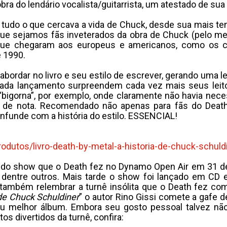
ra do lendário vocalista/guitarrista, um atestado de sua 
tudo o que cercava a vida de Chuck, desde sua mais ten
que sejamos fãs inveterados da obra de Chuck (pelo me
que chegaram aos europeus e americanos, como os 
e 1990.
ordar no livro e seu estilo de escrever, gerando uma leit
 cada lançamento surpreendem cada vez mais seus leito
a “bigorna”, por exemplo, onde claramente não havia ne
o de nota. Recomendado não apenas para fãs do Deat
confunde com a história do estilo. ESSENCIAL!
produtos/livro-death-by-metal-a-historia-de-chuck-schul
 show que o Death fez no Dynamo Open Air em 31 de m
, dentre outros. Mais tarde o show foi lançado em CD e
também relembrar a turnê insólita que o Death fez co
de Chuck Schuldiner
” o autor Rino Gissi comete a gafe 
u melhor álbum. Embora seu gosto pessoal talvez não
 divertidos da turnê, confira: