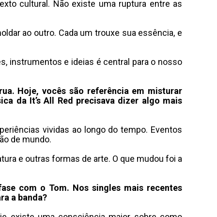
to cultural
.
Não existe uma ruptura entre as
ldar ao outro
.
Cada um trouxe sua essência, e
s, instrumentos e ideias é central para o nosso
ua. Hoje, vocês são referência em misturar
a da It’s All Red precisava dizer algo mais
xperiências vividas ao longo do tempo
.
Eventos
pção de mundo
.
tura e outras formas de arte
.
O que mudou foi a
a fase com o Tom.
Nos singles mais recentes
ara a banda?
je existe uma consciência maior sobre como