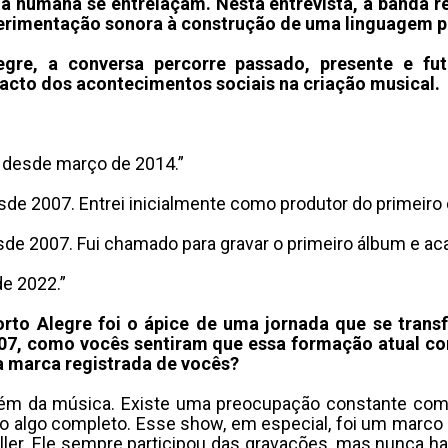
cia humana se entrelaçam.
Nesta entrevista, a banda r
xperimentação sonora à construção de uma linguagem p
gre, a conversa percorre passado, presente e fu
pacto dos acontecimentos sociais na criação musical.
 desde março de 2014.”
de 2007. Entrei inicialmente como produtor do primeiro 
e 2007. Fui chamado para gravar o primeiro álbum e ac
e 2022.”
to Alegre foi o ápice de uma jornada que se tran
7, como vocês sentiram que essa formação atual con
a marca registrada de vocês?
lém da música
.
Existe uma preocupação constante com l
o algo completo
.
Esse show, em especial, foi um marco 
ler
.
Ele sempre participou das gravações, mas nunca ha