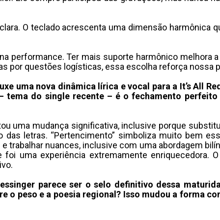
clara
.
O teclado acrescenta uma dimensão harmônica qu
 na performance
.
Ter mais suporte harmônico melhora a 
s por questões logísticas, essa escolha reforça nossa p
e uma nova dinâmica lírica e vocal para a It’s All Re
– tema do single recente – é o fechamento perfeito 
u uma mudança significativa, inclusive porque substituí
 das letras
.
“Pertencimento” simboliza muito bem ess
os e trabalhar nuances, inclusive com uma abordagem bilí
e foi uma experiência extremamente enriquecedora
.
O
ivo
.
ssinger parece ser o selo definitivo dessa maturi
re o peso e a poesia regional?
Isso mudou a forma com