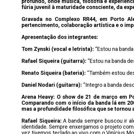
profundo, onde música, filosofia e experiên
fúria juvenil à maturidade consciente, da e
Gravada no Complexo RR44, em Porto Ale
pertencimento, colaboração artística e o im
Apresentação dos integrantes:
Tom Zynski (vocal e letrista):
“Estou na banda
Rafael Siqueira (guitarra):
“Estou na banda des
Renato Siqueira (bateria):
“Também estou desd
Daniel Nodari (guitarra):
“Integro a banda desd
Arena Heavy: O show de 21 de março em Por
Comparando com o início da banda lá em 200
mas a profundidade filosófica que se tornou 
Rafael Siqueira:
A banda sempre buscou ir a
identidade
.
Sempre enxergamos o projeto com
vez tivemos teclado ao vivo com o Vinícius Mol