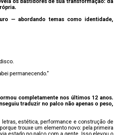
evela os bastidores de sua transformação: da
rópria.
turo — abordando temas como identidade,
disco.
abei permanecendo.”
sformou completamente nos últimos 12 anos.
seguiu traduzir no palco não apenas o peso,
etras, estética, performance e construção de
porque trouxe um elemento novo: pela primeira
via estado no palco com a gente
.
Isso elevou o