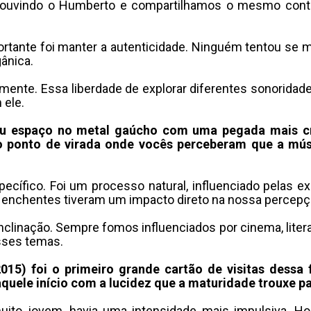
uvindo o Humberto e compartilhamos o mesmo contex
rtante foi manter a autenticidade
.
Ninguém tentou se mo
gânica
.
lmente
.
Essa liberdade de explorar diferentes sonoridade
 ele
.
eu espaço no metal gaúcho com uma pegada mais cr
o ponto de virada onde vocês perceberam que a músic
ecífico
.
Foi um processo natural, influenciado pelas e
as enchentes tiveram um impacto direto na nossa perce
inclinação
.
Sempre fomos influenciados por cinema, litera
sses temas
.
015) foi o primeiro grande cartão de visitas dess
quele início com a lucidez que a maturidade trouxe p
ito jovem, havia uma intensidade mais impulsiva
.
Ho