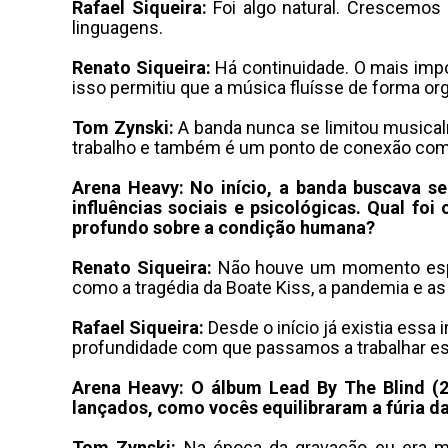
Rafael Siqueira:
Foi algo natural
.
Crescemos o
linguagens
.
Renato Siqueira:
Há continuidade
.
O mais impo
isso permitiu que a música fluísse de forma or
Tom Zynski:
A banda nunca se limitou musica
trabalho e também é um ponto de conexão com
Arena Heavy: No início, a banda buscava s
influências sociais e psicológicas.
Qual foi 
profundo sobre a condição humana?
Renato Siqueira:
Não houve um momento esp
como a tragédia da Boate Kiss, a pandemia e 
Rafael Siqueira:
Desde o início já existia essa 
profundidade com que passamos a trabalhar e
Arena Heavy: O álbum Lead By The Blind (2
lançados, como vocês equilibraram a fúria da
Tom Zynski:
Na época da gravação eu era mu