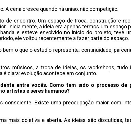
ão
.
A cena cresce quando há união, não competição
.
to de encontro
.
Um espaço de troca, construção e reco
ior
.
Inicialmente, a ideia era apenas termos um espaço p
 banda e esteve envolvido no início do projeto, teve
íodo, ele voltou recentemente a fazer parte do espaço
.
 bem o que o estúdio representa: continuidade, parceri
tros músicos, a troca de ideias, os workshops, tudo
 é clara: evolução acontece em conjunto
.
idente entre vocês.
Como tem sido o processo de g
o artistas e seres humanos?
s consciente
.
Existe uma preocupação maior com int
a mais coletiva e aberta
.
As ideias são discutidas, t