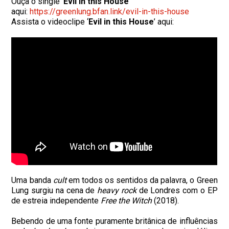
Ouça o single ‘
Evil in this House
’
aqui:
https://greenlung.bfan.
link/evil-in-this-house
Assista o videoclipe ‘
Evil in this House
’ aqui:
Uma banda
cult
em todos os sentidos da palavra, o Green
Lung surgiu na cena de
heavy rock
de Londres com o EP
de estreia independente
Free the Witch
(2018).
Bebendo de uma fonte puramente britânica de influências