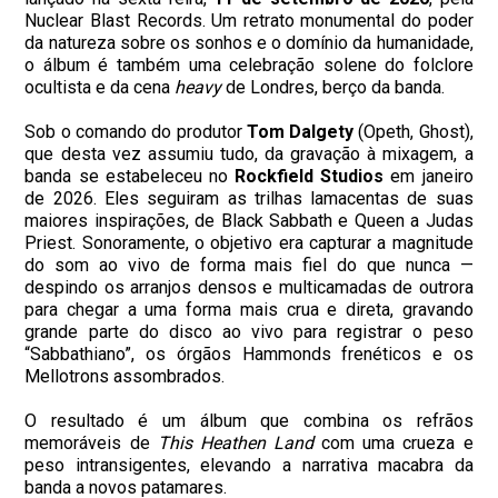
Nuclear Blast Records. Um retrato monumental do poder
da natureza sobre os sonhos e o domínio da humanidade,
o álbum é também uma celebração solene do folclore
ocultista e da cena
heavy
de Londres, berço da banda.
Sob o comando do produtor
Tom Dalgety
(Opeth, Ghost),
que desta vez assumiu tudo, da gravação à mixagem, a
banda se estabeleceu no
Rockfield Studios
em janeiro
de 2026. Eles seguiram as trilhas lamacentas de suas
maiores inspirações, de Black Sabbath e Queen a Judas
Priest. Sonoramente, o objetivo era capturar a magnitude
do som ao vivo de forma mais fiel do que nunca —
despindo os arranjos densos e multicamadas de outrora
para chegar a uma forma mais crua e direta, gravando
grande parte do disco ao vivo para registrar o peso
“Sabbathiano”, os órgãos Hammonds frenéticos e os
Mellotrons assombrados.
O resultado é um álbum que combina os refrãos
memoráveis de
This Heathen Land
com uma crueza e
peso intransigentes, elevando a narrativa macabra da
banda a novos patamares.