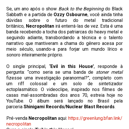
Se, um ano após o show
Back to the Beginning
do Black
Sabbath e a partida de
Ozzy Osbourne
, você ainda tinha
dúvidas sobre o futuro do metal tradicional
britânico,
Necropolitan
irá enterrá-las de vez. Esta é uma
banda recebendo a tocha dos patriarcas do heavy metal e
seguindo adiante, transbordando a técnica e o talento
narrativo que mantiveram a chama do gênero acesa por
meio século, usando-a para forjar um mundo lírico e
sonoro inteiramente próprio.
O single principal,
‘Evil in this House’
, responde à
pergunta: “como seria se uma banda de
stoner metal
fizesse uma investigação paranormal?”, completo com
um riff colossal e um solo de sintetizador
ectoplasmático. O videoclipe, inspirado nos filmes de
casas mal-assombradas dos anos 70, estreia hoje no
YouTube. O álbum será lançado no Brasil pela
parceria
Shinigami Records/Nuclear Blast Records
.
Pré-venda
Necropolitan
aqui:
h
ttps://greenlung.bfan.link/
necropolitan