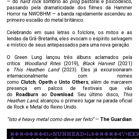
— do
hard rock
sombrio ao
prog
pastoral e psicodélico,
passando pela dramaticidade dos filmes da Hammer
Horror na NWOBHM — a banda rapidamente ascendeu ao
primeiro escalão do metal britânico.
Celebrando em suas letras o folclore, os mitos e as
lendas da Grã-Bretanha, eles evocam o espírito selvagem
e místico de seus antepassados para uma nova geração.
O Green Lung lançou três álbuns aclamados pela
crítica:
Woodland Rites
(2019),
Black Harvest
(2021)
e
This Heathen Land
(2023). Eles já excursionaram
internacionalmente com nomes
como
Clutch
,
Opeth
e
Unto Others
, além de marcarem
presença em palcos de festivais que vão
do
Roadburn
ao
Download
. Seu último disco,
This
Heathen Land
, alcançou o primeiro lugar na parada oficial
de Rock e Metal do Reino Unido.
“Isto é heavy metal como deve ser feito”
—
The Guardian