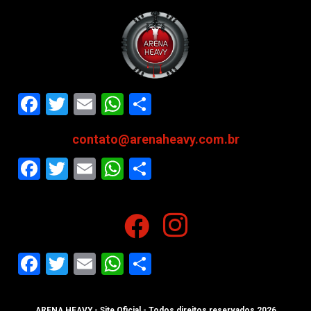
Facebook
Twitter
Email
WhatsApp
Share
contato@arenaheavy.com.br
Facebook
Twitter
Email
WhatsApp
Share
Facebook
Twitter
Email
WhatsApp
Share
ARENA HEAVY - Site Oficial - Todos direitos reservados 2026