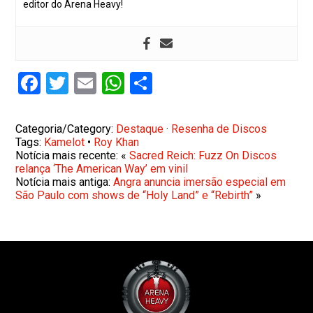
editor do Arena Heavy!
Facebook
Twitter
Email
WhatsApp
Share
Categoria/Category:
Destaque
·
Resenha de Discos
Tags:
Kamelot
•
Roy Khan
Notícia mais recente: «
Sacred Reich: Fuzz On Discos
relança ‘The American Way’ em vinil
Notícia mais antiga:
Angra anuncia imersão especial em
São Paulo com shows de “Holy Land” e “Rebirth”
»