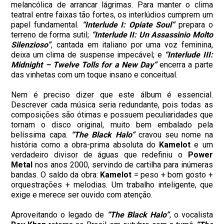
melancólica de arrancar lágrimas. Para manter o clima
teatral entre faixas tão fortes, os interlúdios cumprem um
papel fundamental.
“Interlude I: Opiate Soul”
prepara o
terreno de forma sutil;
“Interlude II: Un Assassinio Molto
Silenzioso”
, cantada em italiano por uma voz feminina,
deixa um clima de suspense impecável; e
“Interlude III:
Midnight – Twelve Tolls for a New Day”
encerra a parte
das vinhetas com um toque insano e conceitual.
Nem é preciso dizer que este álbum é essencial.
Descrever cada música seria redundante, pois todas as
composições são ótimas e possuem peculiaridades que
tornam o disco original, muito bem embalado pela
belíssima capa.
“The Black Halo”
cravou seu nome na
história como a obra-prima absoluta do
Kamelot
e um
verdadeiro divisor de águas que redefiniu o
Power
Metal
nos anos 2000, servindo de cartilha para inúmeras
bandas. O saldo da obra:
Kamelot
= peso + bom gosto +
orquestrações + melodias. Um trabalho inteligente, que
exige e merece ser ouvido com atenção.
Aproveitando o legado de
“The Black Halo”
, o vocalista