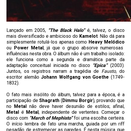
Lançado em 2005,
“The Black Halo”
é, talvez, o disco
mais diversificado e ambicioso do
Kamelot
. Não dá para
simplesmente rotulá-los apenas como
Heavy Melódico
ou
Power Metal
, já que o grupo absorve numerosas
influências nesta obra. O álbum não é um trabalho isolado:
ele funciona como a segunda e dramática parte da
adaptação conceitual iniciada no disco
“Epica”
(2003).
Juntos, os registros narram a tragédia de
Fausto
, do
escritor alemão
Johann Wolfgang von Goethe
(1749-
1832).
O fato mais insólito do álbum, talvez para a época, é a
participação de
Shagrath
(
Dimmu Borgir
), provando que
no
Metal
não deve haver desunião de estilos; afinal,
Metal
é
Metal
, independente de vertentes. Começar o
disco com
“March of Mephisto”
foi uma escolha certeira.
O início lembra de fato uma marcha, guiada por um riff
pesadão de estremecer as paredes. É nesta música que