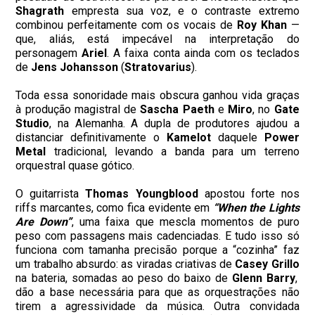
Shagrath
empresta sua voz, e o contraste extremo
combinou perfeitamente com os vocais de
Roy Khan
—
que, aliás, está impecável na interpretação do
personagem
Ariel
. A faixa conta ainda com os teclados
de
Jens Johansson
(
Stratovarius
).
Toda essa sonoridade mais obscura ganhou vida graças
à produção magistral de
Sascha Paeth
e
Miro
, no
Gate
Studio
, na Alemanha. A dupla de produtores ajudou a
distanciar definitivamente o
Kamelot
daquele
Power
Metal
tradicional, levando a banda para um terreno
orquestral quase gótico.
O guitarrista
Thomas Youngblood
apostou forte nos
riffs marcantes, como fica evidente em
“When the Lights
Are Down”
, uma faixa que mescla momentos de puro
peso com passagens mais cadenciadas. E tudo isso só
funciona com tamanha precisão porque a “cozinha” faz
um trabalho absurdo: as viradas criativas de
Casey Grillo
na bateria, somadas ao peso do baixo de
Glenn Barry
,
dão a base necessária para que as orquestrações não
tirem a agressividade da música. Outra convidada