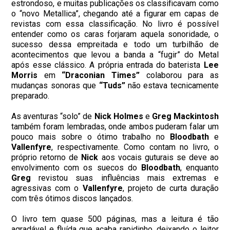
estrondoso, e muitas publicações os classificavam como
o “novo Metallica”, chegando até a figurar em capas de
revistas com essa classificação. No livro é possível
entender como os caras forjaram aquela sonoridade, o
sucesso dessa empreitada e todo um turbilhão de
acontecimentos que levou a banda a “fugir” do Metal
após esse clássico. A própria entrada do baterista
Lee
Morris
em
“Draconian Times”
colaborou para as
mudanças sonoras que
“Tuds”
não estava tecnicamente
preparado.
As aventuras “solo” de
Nick Holmes
e
Greg Mackintosh
também foram lembradas, onde ambos puderam falar um
pouco mais sobre o ótimo trabalho no
Bloodbath
e
Vallenfyre
, respectivamente. Como contam no livro, o
próprio retorno de
Nick
aos vocais guturais se deve ao
envolvimento com os suecos do
Bloodbath
, enquanto
Greg
revistou suas influências mais extremas e
agressivas com o
Vallenfyre
, projeto de curta duração
com três ótimos discos lançados.
O livro tem quase 500 páginas, mas a leitura é tão
agradável e fluída que acaba rapidinho, deixando o leitor