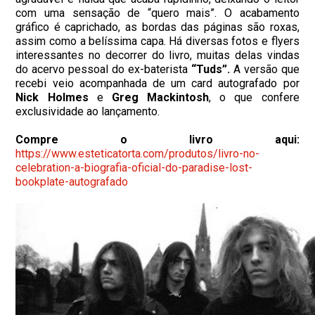
com uma sensação de “quero mais”. O acabamento
gráfico é caprichado, as bordas das páginas são roxas,
assim como a belíssima capa. Há diversas fotos e flyers
interessantes no decorrer do livro, muitas delas vindas
do acervo pessoal do ex-baterista
“Tuds”.
A versão que
recebi veio acompanhada de um card autografado por
Nick Holmes
e
Greg Mackintosh
, o que confere
exclusividade ao lançamento.
Compre o livro aqui:
https://www.esteticatorta.com/produtos/livro-no-
celebration-a-biografia-oficial-do-paradise-lost-
bookplate-autografado