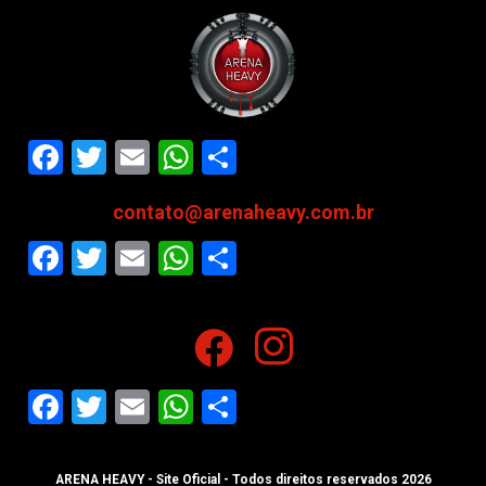
Facebook
Twitter
Email
WhatsApp
Share
contato@arenaheavy.com.br
Facebook
Twitter
Email
WhatsApp
Share
Facebook
Twitter
Email
WhatsApp
Share
ARENA HEAVY - Site Oficial - Todos direitos reservados 2026