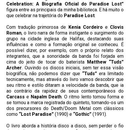
Celebration: A Biografia Oficial do Paradise Lost”
figura entre as principais da minha biblioteca. E há muito o
que celebrar na trajetória do
Paradise Lost
.
Com tradução primorosa de
Kenia Cordeiro
e
Clovis
Roman
, o livro narra de forma instigante o surgimento do
grupo na cidade inglesa de Halifax, destacando suas
influências e como a formação original se conheceu. É
possível dizer, por exemplo, com o próprio relato dos
integrantes, que a sonoridade da banda foi forjada em
cima do jeito de tocar do baterista
Matthew “Tuds”
Archer
. Ouvindo os discos iniciais, sem ter essa visão
biográfica, não podemos dizer que
“Tuds”
era limitado
tecnicamente, mas através do livro vamos descobrir que
seu ritmo e estilo ditaram a velocidade da banda, que ia
ao contrário da rapidez de seus contemporâneos do
Carcass
e
Napalm
Death
. O ritmo lento tomou forma e
se tornou a marca registrada do quinteto, tornando-os um
dos precursores do Death/Doom Metal com clássicos
como
“Lost Paradise”
(1990) e
“Gothic”
(1991).
O livro aborda a história disco a disco, sem perder o fio