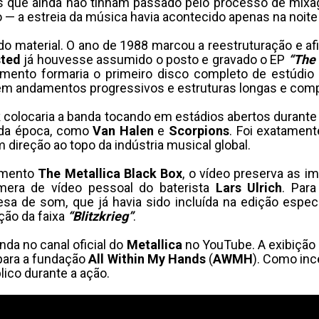
es que ainda não tinham passado pelo processo de mixag
 — a estreia da música havia acontecido apenas na noite 
do material. O ano de 1988 marcou a reestruturação e a
ted
já houvesse assumido o posto e gravado o EP
“The 
imento formaria o primeiro disco completo de estúdio
 em andamentos progressivos e estruturas longas e com
k
colocaria a banda tocando em estádios abertos durante 
 da época, como
Van Halen
e
Scorpions
. Foi exatamen
direção ao topo da indústria musical global.
vamento
The Metallica Black Box
, o vídeo preserva as i
mera de vídeo pessoal do baterista
Lars Ulrich
. Para
esa de som, que já havia sido incluída na edição espec
ção da faixa
“Blitzkrieg”
.
da no canal oficial do
Metallica
no YouTube. A exibição
 para a fundação
All Within My Hands
(
AWMH
). Como inc
lico durante a ação.