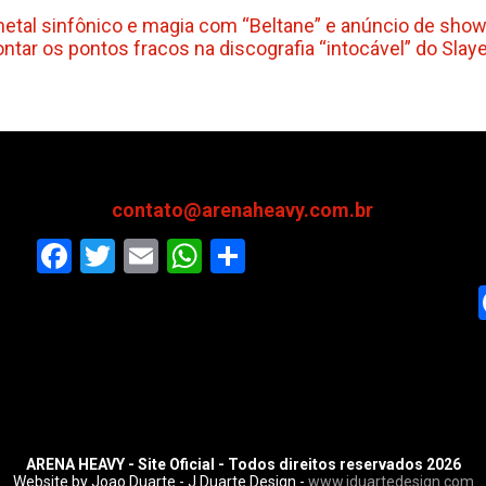
etal sinfônico e magia com “Beltane” e anúncio de show
ontar os pontos fracos na discografia “intocável” do Slay
contato@arenaheavy.com.br
Facebook
Twitter
Email
WhatsApp
Share
ARENA HEAVY - Site Oficial - Todos direitos reservados 2026
Website by Joao Duarte - J.Duarte Design -
www.jduartedesign.com