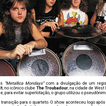
es
“Metallica Mondays”
com a divulgação de um regist
8, no icônico clube
The Troubadour
, na cidade de West
e, para evitar superlotação, o grupo utilizou o pseudôni
transição para o quarteto. O show aconteceu logo apó