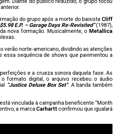
em. Diante do público reduzido, o grupo tocou
anterior.
firmação do grupo após a morte do baixista
Cliff
$5.98 E.P. – Garage Days Re-Revisited”
(1987),
 da nova formação. Musicalmente, o
Metallica
plexas.
o verão norte-americano, dividindo as atenções
te essa sequência de shows que pavimentou a
mperfeições e a crueza sonora daquela fase. As
 o formato digital, o arquivo recebeu o áudio
ial
“Justice Deluxe Box Set”
. A banda também
 está vinculada à campanha beneficente “Month
entivo, a marca
Carhartt
confirmou que igualará