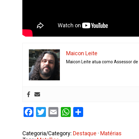
Maicon Leite
Maicon Leite atua como Assessor de I
Facebook
Twitter
Email
WhatsApp
Share
Categoria/Category:
Destaque
·
Matérias