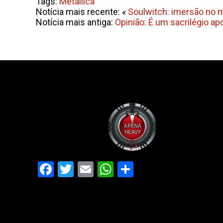
Tags:
Metallica
Notícia mais recente: «
Soulwitch: imersão no m
Notícia mais antiga:
Opinião: É um sacrilégio ap
Facebook
Twitter
Email
WhatsApp
Share