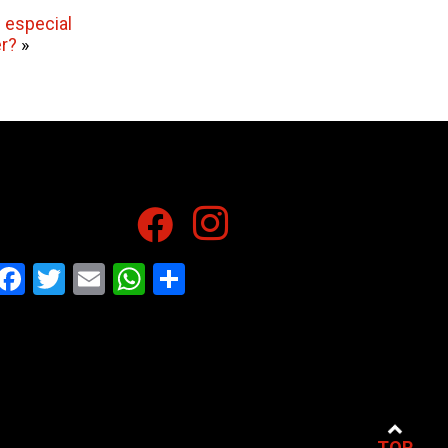
 especial
er?
»
Facebook
Twitter
Email
WhatsApp
Share
TOP