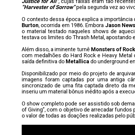
Justice for All”
, cujas faixas eram tão recent
“Harvester of Sorrow”
pela segunda vez ao vivo
O contexto dessa época explica a importância 
Burton
, ocorrida em 1986. Embora
Jason News
o material testado naqueles shows de aquec
testava os limites do Thrash Metal, apostando
Além disso, a iminente turnê
Monsters of Roc
com medalhões do Hard Rock e Heavy Metal
saída definitiva do
Metallica
do underground em 
Disponibilizado por meio do projeto de arqui
imagens foram captadas por uma antiga câ
sincronizado de uma fita captada direto da m
inseriu um material bônus inédito após a execu
O show completo pode ser assistido sob deman
of Giving”, com o objetivo de arrecadar fundos
o valor de todas as doações realizadas pelo púb