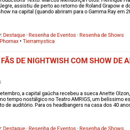
Alegre, assistiu de perto ao retorno de Roland Grapow e
show na capital (quando abriram para o Gamma Ray em 200
y:
Destaque
·
Resenha de Eventos
·
Resenha de Shows
Phornax
•
Tierramystica
S FÃS DE NIGHTWISH COM SHOW DE 
5
setembro, a capital gaúcha recebeu a sueca Anette Olzon
smo tempo nostálgico no Teatro AMRIGS, um belíssimo e
de auditório. Para os headbangers na casa dos 40 anos, t
y:
Destaque
·
Resenha de Eventos
·
Resenha de Shows