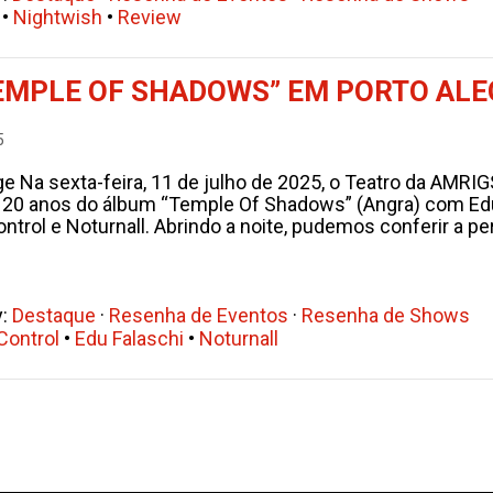
•
Nightwish
•
Review
“TEMPLE OF SHADOWS” EM PORTO AL
5
e Na sexta-feira, 11 de julho de 2025, o Teatro da AMRIG
0 anos do álbum “Temple Of Shadows” (Angra) com Edu F
ntrol e Noturnall. Abrindo a noite, pudemos conferir a p
y:
Destaque
·
Resenha de Eventos
·
Resenha de Shows
Control
•
Edu Falaschi
•
Noturnall