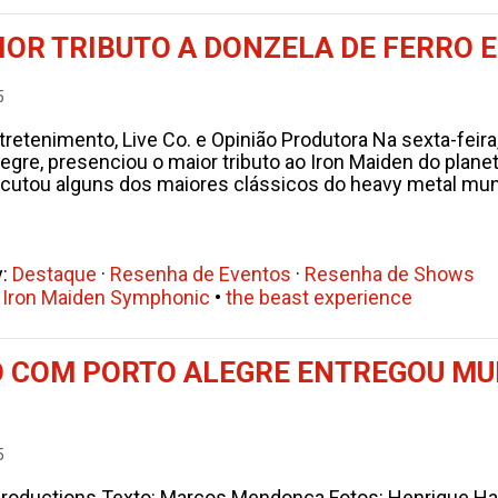
IOR TRIBUTO A DONZELA DE FERRO 
5
tretenimento, Live Co. e Opinião Produtora Na sexta-feir
legre, presenciou o maior tributo ao Iron Maiden do pla
cutou alguns dos maiores clássicos do heavy metal mundi
y:
Destaque
·
Resenha de Eventos
·
Resenha de Shows
•
Iron Maiden Symphonic
•
the beast experience
COM PORTO ALEGRE ENTREGOU MUI
5
Productions Texto: Marcos Mendonça Fotos: Henrique Ha