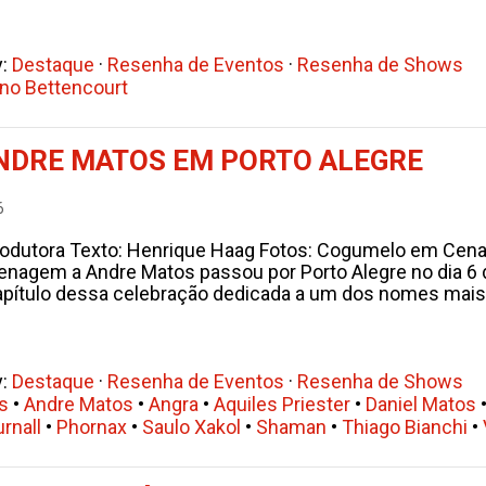
y:
Destaque
·
Resenha de Eventos
·
Resenha de Shows
no Bettencourt
NDRE MATOS EM PORTO ALEGRE
6
odutora Texto: Henrique Haag Fotos: Cogumelo em Cena A
nagem a Andre Matos passou por Porto Alegre no dia 6 de
pítulo dessa celebração dedicada a um dos nomes mais 
y:
Destaque
·
Resenha de Eventos
·
Resenha de Shows
rs
•
Andre Matos
•
Angra
•
Aquiles Priester
•
Daniel Matos
rnall
•
Phornax
•
Saulo Xakol
•
Shaman
•
Thiago Bianchi
•