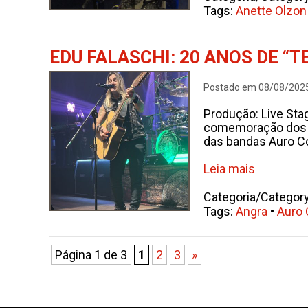
Tags:
Anette Olzon
EDU FALASCHI: 20 ANOS DE 
Postado em 08/08/202
Produção: Live Stag
comemoração dos 2
das bandas Auro Co
Leia mais
Categoria/Categor
Tags:
Angra
•
Auro 
Página 1 de 3
1
2
3
»