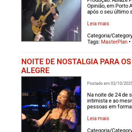
Opinião, em Porto 
após o seu último 
Leia mais
Categoria/Categor
Tags:
MasterPlan
•
NOITE DE NOSTALGIA PARA O
ALEGRE
Postado em 02/10/202
Na noite de 24 de 
intimista e ao me
pessoas em formato 
Leia mais
Categoria/Categor