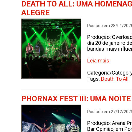
DEATH TO ALL: UMA HOMENAG
ALEGRE
Postado em 28/01/202
Produção: Overload
dia 20 de janeiro 
bandas mais influe
Leia mais
Categoria/Categor
Tags:
Death To All
PHORNAX FEST III: UMA NOIT
Postado em 27/12/202
Produção: Arena P
Bar Opinião, em Por