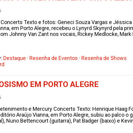
6
Concerts Texto e fotos: Geneci Souza Vargas e Jéssica S
anna, em Porto Alegre, recebeu o Lynyrd Skynyrd pela pri
com Johnny Van Zant nos vocais, Rickey Medlocke, Mark
y:
Destaque
·
Resenha de Eventos
·
Resenha de Shows
rd
UOSISMO EM PORTO ALEGRE
6
retenimento e Mercury Concerts Texto: Henrique Haag Fo
uditório Araújo Vianna, em Porto Alegre, subiu ao palco 
), Nuno Bettencourt (guitarra), Pat Badger (baixo) e Kevi