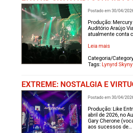
Postado em 30/04/202
Produção: Mercury 
Auditório Araújo Vi
atualmente conta 
Leia mais
Categoria/Categor
Tags:
Lynyrd Skyny
EXTREME: NOSTALGIA E VIRT
Postado em 30/04/202
Produção: Like Ent
abril de 2026, no A
Gary Cherone (vocal
aos sucessos de...