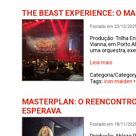
THE BEAST EXPERIENCE: O MA
Postado em 23/12/202
Produção: Trilha En
Vianna, em Porto A
uma orquestra, exe
Leia mais
Categoria/Categor
Tags:
iron maiden
MASTERPLAN: O REENCONTRO 
ESPERAVA
Postado em 18/11/202
Produção: Ablaze 