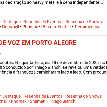
ma declaração ao heavy metal e à cena independente....
y:
Destaque
·
Resenha de Eventos
·
Resenha de Shows
•
Noturnall
•
Phornax
•
Phornax Fest III
•
Tierramystica
DE VOZ EM PORTO ALEGRE
5
odutora Na quinta-feira, dia 18 de dezembro de 2025, no
ro conduzido por Thiago Bianchi se revelou uma verdadei
riência e franqueza caminharam lado a lado. Com produçã
y:
Destaque
·
Resenha de Eventos
·
Resenha de Shows
nall
•
Phornax
•
Shaman
•
Thiago Bianchi