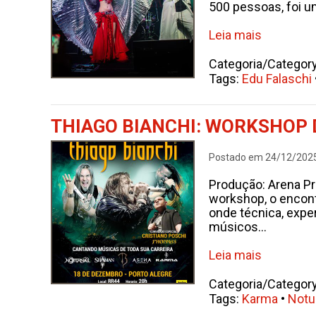
500 pessoas, foi u
Leia mais
Categoria/Categor
Tags:
Edu Falaschi
THIAGO BIANCHI: WORKSHOP 
Postado em 24/12/202
Produção: Arena Pr
workshop, o encont
onde técnica, expe
músicos...
Leia mais
Categoria/Categor
Tags:
Karma
•
Notur