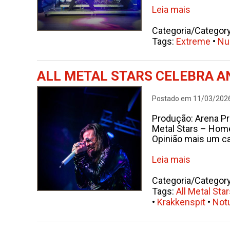
Leia mais
Categoria/Categor
Tags:
Extreme
•
Nu
ALL METAL STARS CELEBRA A
Postado em 11/03/202
Produção: Arena Pr
Metal Stars – Home
Opinião mais um ca
Leia mais
Categoria/Categor
Tags:
All Metal Sta
•
Krakkenspit
•
Notu