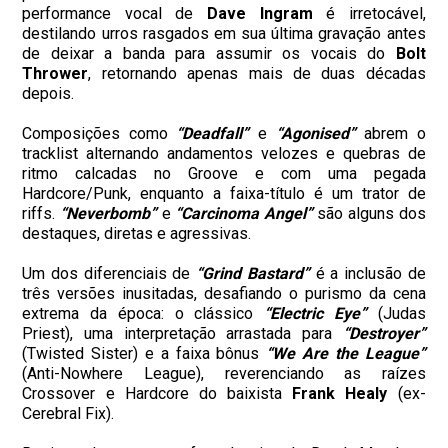
performance vocal de
Dave Ingram
é irretocável,
destilando urros rasgados em sua última gravação antes
de deixar a banda para assumir os vocais do
Bolt
Thrower
, retornando apenas mais de duas décadas
depois.
Composições como
“Deadfall”
e
“Agonised”
abrem o
tracklist alternando andamentos velozes e quebras de
ritmo calcadas no Groove e com uma pegada
Hardcore/Punk, enquanto a faixa-título é um trator de
riffs.
“Neverbomb”
e
“Carcinoma Angel”
são alguns dos
destaques, diretas e agressivas.
Um dos diferenciais de
“Grind Bastard”
é a inclusão de
três versões inusitadas, desafiando o purismo da cena
extrema da época: o clássico
“Electric Eye”
(Judas
Priest), uma interpretação arrastada para
“Destroyer”
(Twisted Sister) e a faixa bônus
“We Are the League”
(Anti-Nowhere League), reverenciando as raízes
Crossover e Hardcore do baixista
Frank Healy
(ex-
Cerebral Fix).