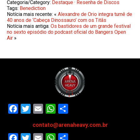
Categoria/Category:
Destaque
·
Resenha de Discos
Tags:
Benediction
Notícia mais recente: «
Alexandre de Orio integra turnê de
40 anos de ‘Cabeça Dinossauro’ com os Titãs
Notícia mais antiga:
Os bastidores de um grande festival
no sexto episódio do podcast oficial do Bangers Open
Air
»
Facebook
Twitter
Email
WhatsApp
Share
contato@arenaheavy.com.br
Facebook
Twitter
Email
WhatsApp
Share