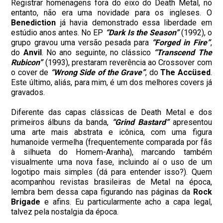
Registrar homenagens fora do eixo do Death Metal, no
entanto, não era uma novidade para os ingleses. O
Benediction
já havia demonstrado essa liberdade em
estúdio anos antes. No EP
“Dark Is the Season”
(1992), o
grupo gravou uma versão pesada para
“Forged in Fire”
,
do
Anvil
. No ano seguinte, no clássico
“Transcend The
Rubicon”
(1993), prestaram reverência ao Crossover com
o cover de
“Wrong Side of the Grave”
, do
The Accüsed
.
Este último, aliás, para mim, é um dos melhores covers já
gravados.
Diferente das capas clássicas de Death Metal e dos
primeiros álbuns da banda,
“Grind Bastard”
apresentou
uma arte mais abstrata e icônica, com uma figura
humanoide vermelha (frequentemente comparada por fãs
à silhueta do Homem-Aranha), marcando também
visualmente uma nova fase, incluindo aí o uso de um
logotipo mais simples (dá para entender isso?). Quem
acompanhou revistas brasileiras de Metal na época,
lembra bem dessa capa figurando nas páginas da
Rock
Brigade
e afins. Eu particularmente acho a capa legal,
talvez pela nostalgia da época.