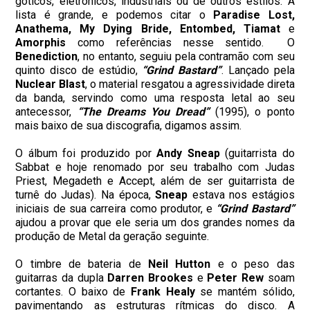
góticos, eletrônicos, industriais ou de outros estilos. A
lista é grande, e podemos citar o
Paradise Lost,
Anathema, My Dying Bride, Entombed, Tiamat
e
Amorphis
como referências nesse sentido. O
Benediction
, no entanto, seguiu pela contramão com seu
quinto disco de estúdio,
“Grind Bastard”
. Lançado pela
Nuclear Blast
, o material resgatou a agressividade direta
da banda, servindo como uma resposta letal ao seu
antecessor,
“The Dreams You Dread”
(1995), o ponto
mais baixo de sua discografia, digamos assim.
O álbum foi produzido por
Andy Sneap
(guitarrista do
Sabbat e hoje renomado por seu trabalho com Judas
Priest, Megadeth e Accept, além de ser guitarrista de
turnê do Judas). Na época,
Sneap
estava nos estágios
iniciais de sua carreira como produtor, e
“Grind Bastard”
ajudou a provar que ele seria um dos grandes nomes da
produção de Metal da geração seguinte.
O timbre de bateria de
Neil Hutton
e o peso das
guitarras da dupla
Darren Brookes
e
Peter
Rew
soam
cortantes. O baixo de
Frank Healy
se mantém sólido,
pavimentando as estruturas rítmicas do disco. A