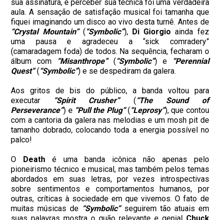
sua assinatura, e perceber sua técnica foi uma verdadeira
aula. A sensação de satisfação musical foi tamanha que
fiquei imaginando um disco ao vivo desta turnê. Antes de
“Crystal Mountain”
(
“Symbolic”
),
Di Giorgio
ainda fez
uma pausa e agradeceu a “sick comradery”
(camaradagem foda) de todos. Na sequência, fecharam o
álbum com
“Misanthrope”
(
“Symbolic”
) e
“Perennial
Quest”
(
“Symbolic”
) e se despediram da galera.
Aos gritos de bis do público, a banda voltou para
executar
“Spirit Crusher”
(
“The Sound of
Perseverance”
) e
“Pull the Plug”
(
“Leprosy”
), que contou
com a cantoria da galera nas melodias e um mosh pit de
tamanho dobrado, colocando toda a energia possível no
palco!
O
Death
é uma banda icônica não apenas pelo
pioneirismo técnico e musical, mas também pelos temas
abordados em suas letras, por vezes introspectivas
sobre sentimentos e comportamentos humanos, por
outras, críticas à sociedade em que vivemos. O fato de
muitas músicas de
“Symbolic”
seguirem tão atuais em
suas palavras mostra o quão relevante e genial
Chuck