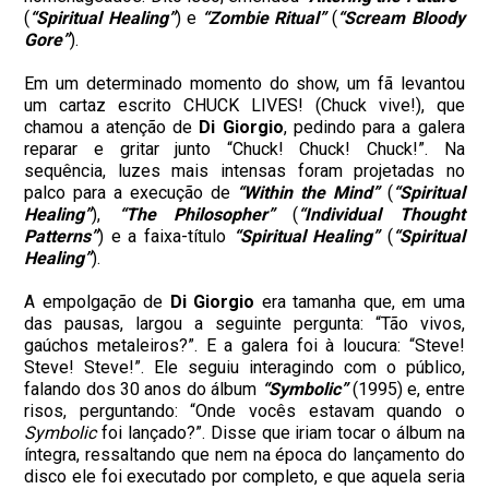
(
“Spiritual Healing”
) e
“Zombie Ritual”
(
“Scream Bloody
Gore”
).
Em um determinado momento do show, um fã levantou
um cartaz escrito CHUCK LIVES! (Chuck vive!), que
chamou a atenção de
Di Giorgio
, pedindo para a galera
reparar e gritar junto “Chuck! Chuck! Chuck!”. Na
sequência, luzes mais intensas foram projetadas no
palco para a execução de
“Within the Mind”
(
“Spiritual
Healing”
),
“The Philosopher”
(
“Individual Thought
Patterns”
) e a faixa-título
“Spiritual Healing”
(
“Spiritual
Healing”
).
A empolgação de
Di Giorgio
era tamanha que, em uma
das pausas, largou a seguinte pergunta: “Tão vivos,
gaúchos metaleiros?”. E a galera foi à loucura: “Steve!
Steve! Steve!”. Ele seguiu interagindo com o público,
falando dos 30 anos do álbum
“Symbolic”
(1995) e, entre
risos, perguntando: “Onde vocês estavam quando o
Symbolic
foi lançado?”. Disse que iriam tocar o álbum na
íntegra, ressaltando que nem na época do lançamento do
disco ele foi executado por completo, e que aquela seria