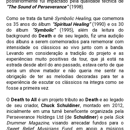
posteriormente fui impactado pela qualidade técnica de
“The Sound of Perseverance”
(1998).
Como se trata da turnê
Symbolic Healing
, que comemora
os 35 anos do álbum
“Spiritual Healing”
(1990) e os 30
do álbum
“Symbolic”
(1995), além da leitura do
background do
Death
e de seu legado, fiz uma audição
dos álbuns a serem comemorados para rememorar com
intensidade os clássicos ao vivo junto com a banda.
Levando em consideração a tradição do projeto e as
experiências muito positivas da tour, que já está na
estrada desde abril do ano passado, estava certo de que
seria um show matador e não queria me sentir na
obrigação de ter as melodias decoradas para ter a
experiência de escutar os clássicos na íntegra como se
fosse a primeira vez.
O
Death to All
é um projeto tributo ao
Death
e ao legado
de seu criador,
Chuck Schuldiner
, montado em 2012,
inicialmente em uma turnê beneficente organizada pela
Perseverance Holdings Ltd (de
Schuldiner
) e pela
Sick
Drummer Magazine
, visando arrecadar fundos para o
Sweet Relief Musicians Fund
, em apoio a músicos