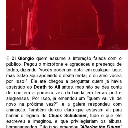
É
Di Giorgio
quem assume a interação falada com o
público. Pegou o microfone e agradeceu a presença de
todos, dizendo: “vocês poderiam estar em qualquer lugar,
mas estão aqui apoiando o death metal, e eu amo vocês
por isso!”. Ele até chegou a perguntar quem já havia
assistido ao
Death to All
antes, mas não se deu conta
de que era a primeira vez da banda em terras porto-
alegrenses. Por isso, já emendou um “quem vai vir de
novo na próxima vez?”, e a galera respondeu com
animação. Também deixou claro que estavam ali para
honrar o legado de
Chuck Schuldiner
, tudo o que ele
escreveu e imaginou, e que privilegiariam os álbuns
homenageados. Dito isso, emendou
“Altering the Future”