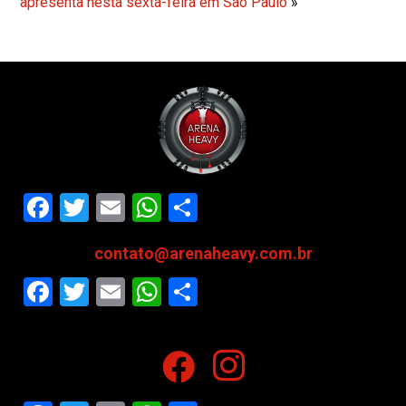
apresenta nesta sexta-feira em São Paulo
»
Facebook
Twitter
Email
WhatsApp
Share
contato@arenaheavy.com.br
Facebook
Twitter
Email
WhatsApp
Share