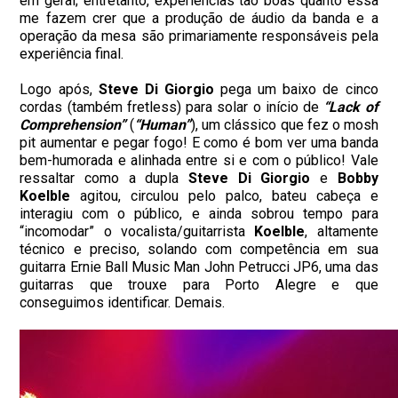
em geral; entretanto, experiências tão boas quanto essa
me fazem crer que a produção de áudio da banda e a
operação da mesa são primariamente responsáveis pela
experiência final.
Logo após,
Steve Di Giorgio
pega um baixo de cinco
cordas (também fretless) para solar o início de
“Lack of
Comprehension”
(
“Human”
), um clássico que fez o mosh
pit aumentar e pegar fogo! E como é bom ver uma banda
bem-humorada e alinhada entre si e com o público! Vale
ressaltar como a dupla
Steve Di Giorgio
e
Bobby
Koelble
agitou, circulou pelo palco, bateu cabeça e
interagiu com o público, e ainda sobrou tempo para
“incomodar” o vocalista/guitarrista
Koelble
, altamente
técnico e preciso, solando com competência em sua
guitarra Ernie Ball Music Man John Petrucci JP6, uma das
guitarras que trouxe para Porto Alegre e que
conseguimos identificar. Demais.