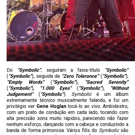
Do
“Symbolic”
, seguiram a faixa-título
“Symbolic”
(
“Symbolic”
), seguida de
“Zero Tolerance”
(
“Symbolic”
),
“Empty Words”
(
“Symbolic”
),
“Sacred Serenity”
(
“Symbolic”
),
“1.000 Eyes”
(
“Symbolic”
),
“Without
Judgement”
(
“Symbolic”
).
Symbolic
é um álbum
extremamente técnico musicalmente falando, e foi um
privilégio ver
Gene Hoglan
tocá-lo ao vivo. Ambidestro,
com um prato de condução em cada lado, tocando com
alta precisão sons muito rápidos, parecendo não fazer
nenhum esforço, dançando com a cabeça e conduzindo a
banda de forma primorosa. Vários fills do
Symbolic
são