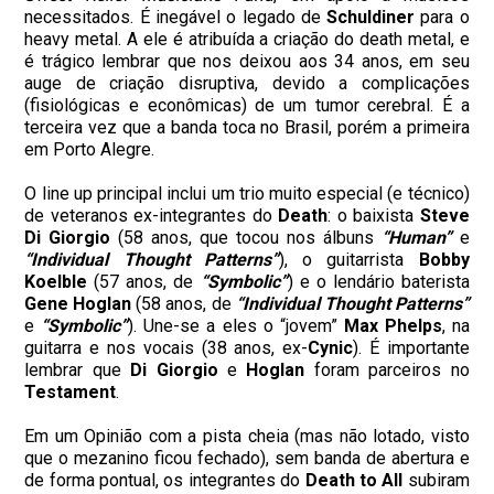
necessitados. É inegável o legado de
Schuldiner
para o
heavy metal. A ele é atribuída a criação do death metal, e
é trágico lembrar que nos deixou aos 34 anos, em seu
auge de criação disruptiva, devido a complicações
(fisiológicas e econômicas) de um tumor cerebral. É a
terceira vez que a banda toca no Brasil, porém a primeira
em Porto Alegre.
O line up principal inclui um trio muito especial (e técnico)
de veteranos ex-integrantes do
Death
: o baixista
Steve
Di Giorgio
(58 anos, que tocou nos álbuns
“Human”
e
“Individual Thought Patterns”
), o guitarrista
Bobby
Koelble
(57 anos, de
“Symbolic”
) e o lendário baterista
Gene Hoglan
(58 anos, de
“Individual Thought Patterns”
e
“Symbolic”
). Une-se a eles o “jovem”
Max Phelps
, na
guitarra e nos vocais (38 anos, ex-
Cynic
). É importante
lembrar que
Di Giorgio
e
Hoglan
foram parceiros no
Testament
.
Em um Opinião com a pista cheia (mas não lotado, visto
que o mezanino ficou fechado), sem banda de abertura e
de forma pontual, os integrantes do
Death to All
subiram