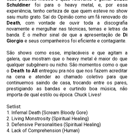
Schuldiner
foi para o heavy metal, e, por essa
experiência, tenho certeza de que quem esteve no show
saiu muito grato. Saí do Opinião como um fã renovado do
Death
, com vontade de ouvir toda a discografia
novamente e mergulhar nas técnicas, temas e letras da
banda. É o melhor sinal de que a apresentação de
Di
Giorgio
e seus companheiros foi eficiente e contagiante.
São shows como esse, implacáveis e que agitam a
galera, que mostram que o heavy metal é maior do que
qualquer subgênero ou nicho. São momentos como o que
o
Death to All
entregou pra nós que nos fazem acreditar
na cena e atender ao chamado coletivo para que
continuemos saindo de casa, trocando entre os pares,
prestigiando as bandas e curtindo boa música, não
importa de qual estilo ou época. Chuck Lives!
Setlist:
1. Infernal Death (Scream Bloody Gore)
2. Living Monstrosity (Spiritual Healing)
3. Defensive Personalities (Spiritual Healing)
4. Lack of Comprehension (Human)