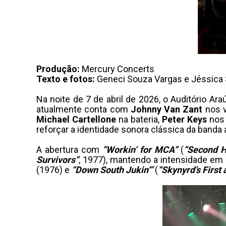
Produção:
Mercury Concerts
Texto e fotos:
Geneci Souza Vargas e Jéssica
Na noite de 7 de abril de 2026, o Auditório Ar
atualmente conta com
Johnny Van Zant
nos v
Michael Cartellone
na bateria,
Peter Keys
nos 
reforçar a identidade sonora clássica da banda 
A abertura com
“Workin’ for MCA”
(
“Second H
Survivors”
, 1977), mantendo a intensidade em 
(1976) e
“Down South Jukin’”
(
“Skynyrd’s First