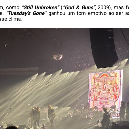
am, como
“Still Unbroken”
(
“God & Guns”
, 2009), mas 
te.
“Tuesday’s Gone”
ganhou um tom emotivo ao ser as
se clima.