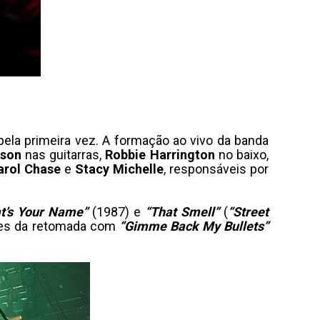
ela primeira vez. A formação ao vivo da banda
son
nas guitarras,
Robbie Harrington
no baixo,
arol Chase
e
Stacy Michelle
, responsáveis por
t’s Your Name”
(1987) e
“That Smell”
(
“Street
tes da retomada com
“Gimme Back My Bullets”