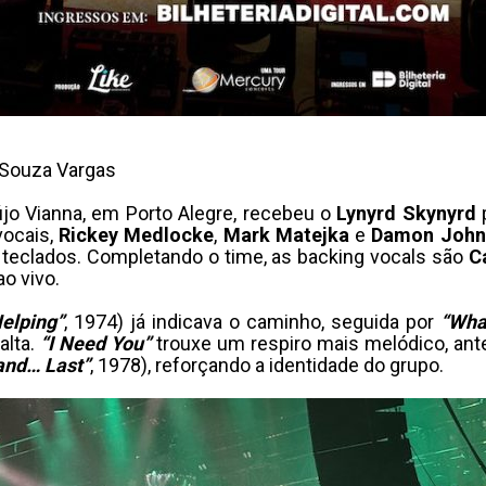
 Souza Vargas
aújo Vianna, em Porto Alegre, recebeu o
Lynyrd Skynyrd
p
ocais,
Rickey Medlocke
,
Mark Matejka
e
Damon John
teclados. Completando o time, as backing vocals são
C
ao vivo.
elping”
, 1974) já indicava o caminho, seguida por
“Wha
alta.
“I Need You”
trouxe um respiro mais melódico, an
 and… Last”
, 1978), reforçando a identidade do grupo.