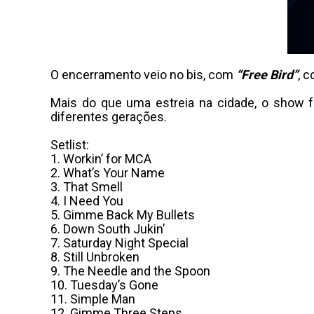
O encerramento veio no bis, com
“Free Bird”
, 
Mais do que uma estreia na cidade, o show 
diferentes gerações.
Setlist:
1. Workin’ for MCA
2. What’s Your Name
3. That Smell
4. I Need You
5. Gimme Back My Bullets
6. Down South Jukin’
7. Saturday Night Special
8. Still Unbroken
9. The Needle and the Spoon
10. Tuesday’s Gone
11. Simple Man
12. Gimme Three Steps