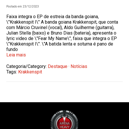
Postado em 23/12/2023
Faixa integra o EP de estreia da banda goiana,
\"Krakkenspit I\" A banda goiana Krakkenspit, que conta
com Márcio Cruvinel (vocal), Aldo Guilherme (guitarra),
Julian Stella (baixo) e Bruno Dias (bateria), apresenta o
lyric video de \"Fear My Name\", faixa que integra o EP
\"Krakkenspit I\". \"A batida lenta e soturna é pano de
fundo
Leia mais
Categoria/Category:
Destaque
·
Notícias
Tags:
Krakkenspit