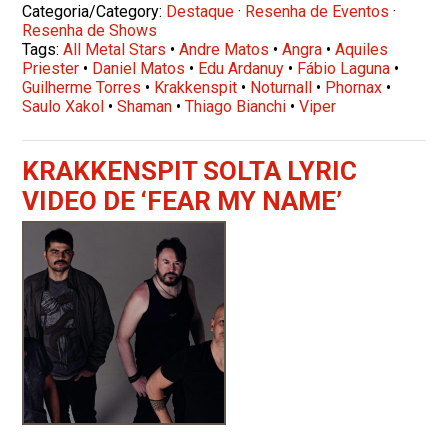
Categoria/Category:
Destaque
·
Resenha de Eventos
·
Resenha de Shows
Tags:
All Metal Stars
•
Andre Matos
•
Angra
•
Aquiles
Priester
•
Daniel Matos
•
Edu Ardanuy
•
Fábio Laguna
•
Guilherme Torres
•
Krakkenspit
•
Noturnall
•
Phornax
•
Saulo Xakol
•
Shaman
•
Thiago Bianchi
•
Viper
KRAKKENSPIT SOLTA LYRIC
VIDEO DE ‘FEAR MY NAME’