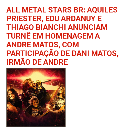
ALL METAL STARS BR: AQUILES
PRIESTER, EDU ARDANUY E
THIAGO BIANCHI ANUNCIAM
TURNÊ EM HOMENAGEM A
ANDRE MATOS, COM
PARTICIPAÇÃO DE DANI MATOS,
IRMÃO DE ANDRE