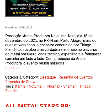
Postado em 24/12/2025
Produção: Arena Produtora Na quinta-feira, dia 18 de
dezembro de 2025, no RR44 em Porto Alegre, mais do
que um workshop, o encontro conduzido por Thiago
Bianchi se revelou uma verdadeira imersão no universo
do metal brasileiro, onde técnica, experiência e franqueza
caminharam lado a lado. Com produção da Arena
Produtora, o evento reuniu músicos
Leia mais
Categoria/Category:
Destaque
·
Resenha de Eventos
·
Resenha de Shows
Tags:
Karma
•
Noturnall
•
Phornax
•
Shaman
•
Thiago
Bianchi
ALL METAL STARS BR: