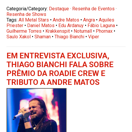
Categoria/Category:
Destaque
·
Resenha de Eventos
·
Resenha de Shows
Tags:
All Metal Stars
•
Andre Matos
•
Angra
•
Aquiles
Priester
•
Daniel Matos
•
Edu Ardanuy
•
Fábio Laguna
•
Guilherme Torres
•
Krakkenspit
•
Noturnall
•
Phornax
•
Saulo Xakol
•
Shaman
•
Thiago Bianchi
•
Viper
EM ENTREVISTA EXCLUSIVA,
THIAGO BIANCHI FALA SOBRE
PRÊMIO DA ROADIE CREW E
TRIBUTO A ANDRE MATOS