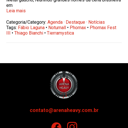
em
Leia mais
Categoria/Category:
Agenda
·
Destaque
·
Notícias
Tags:
Fábio Laguna
•
Noturnall
•
Phornax
•
Phornax Fest
III
•
Thiago Bianchi
•
Tierramystica
contato@arenaheavy.com.br