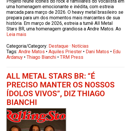
Projeto reúne ícones do rock e familiares do vocalista em
uma homenagem emocionante e inédita, com estreia
marcada para março de 2026. O heavy metal brasileiro se
prepara para um dos momentos mais marcantes de sua
história. Em março de 2026, estreia a turnê All Metal
Stars BR, uma homenagem grandiosa a Andre Matos. Ao
Leia mais
Categoria/Category:
Destaque
·
Notícias
Tags:
Andre Matos
•
Aquiles Priester
•
Dani Matos
•
Edu
Ardanuy
•
Thiago Bianchi
•
TRM Press
ALL METAL STARS BR: “É
PRECISO MANTER OS NOSSOS
ÍDOLOS VIVOS”, DIZ THIAGO
BIANCHI