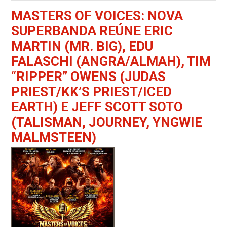
MASTERS OF VOICES: NOVA
SUPERBANDA REÚNE ERIC
MARTIN (MR. BIG), EDU
FALASCHI (ANGRA/ALMAH), TIM
“RIPPER” OWENS (JUDAS
PRIEST/KK’S PRIEST/ICED
EARTH) E JEFF SCOTT SOTO
(TALISMAN, JOURNEY, YNGWIE
MALMSTEEN)