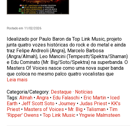
Postado em 11/02/2026
Idealizado por Paulo Baron da Top Link Music, projeto
junta quatro vozes históricas do rock e do metal e ainda
traz Felipe Andreoli (Angra), Marcelo Barbosa
(Angra/Almah), Leo Mancini (Tempestt/Spektra/Shaman)
e Edu Cominato (Mr. Big/Soto/Spektra) na superbanda. O
Masters Of Voices nasce como uma nova super banda
que coloca no mesmo palco quatro vocalistas que
Leia mais
Categoria/Category:
Destaque
·
Notícias
Tags:
Almah
•
Angra
•
Edu Falaschi
•
Eric Martin
•
Iced
Earth
•
Jeff Scott Soto
•
Journey
•
Judas Priest
•
KK's
Priest
•
Masters of Voices
•
Mr. Big
•
Talisman
•
Tim
'Ripper' Owens
•
Top Link Music
•
Yngwie Malmsteen