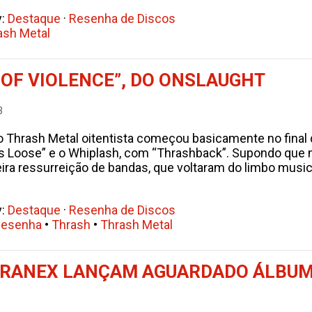
y:
Destaque
·
Resenha de Discos
ash Metal
OF VIOLENCE”, DO ONSLAUGHT
3
o Thrash Metal oitentista começou basicamente no final 
ks Loose” e o Whiplash, com “Thrashback”. Supondo que mi
eira ressurreição de bandas, que voltaram do limbo musi
y:
Destaque
·
Resenha de Discos
esenha
•
Thrash
•
Thrash Metal
YRANEX LANÇAM AGUARDADO ÁLBUM 