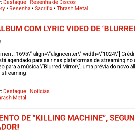
y:
Destaque
·
Resenha de Discos
ry
•
Resenha
•
Sacrifix
•
Thrash Metal
LBUM COM LYRIC VIDEO DE ‘BLURRE
3
hment_1695\" align=\"aligncenter\" width=\"1024\"] Crédi
 está agendado para sair nas plataformas de streaming no
eo para a música \"Blurred Mirror\", uma prévia do novo á
e streaming
y:
Destaque
·
Notícias
hrash Metal
ENTO DE “KILLING MACHINE”, SEGU
ADOR!