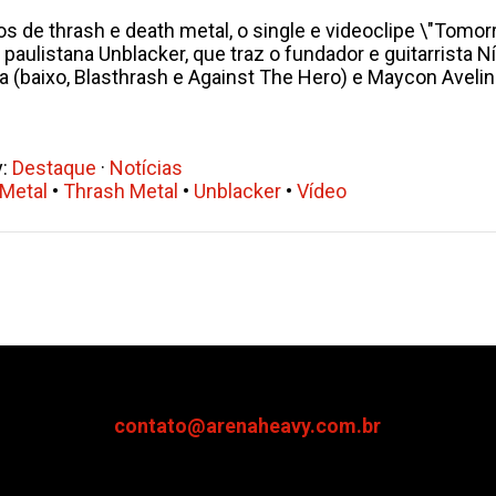
os de thrash e death metal, o single e videoclipe \"Tom
paulistana Unblacker, que traz o fundador e guitarrista 
a (baixo, Blasthrash e Against The Hero) e Maycon Avelin
y:
Destaque
·
Notícias
 Metal
•
Thrash Metal
•
Unblacker
•
Vídeo
contato@arenaheavy.com.br