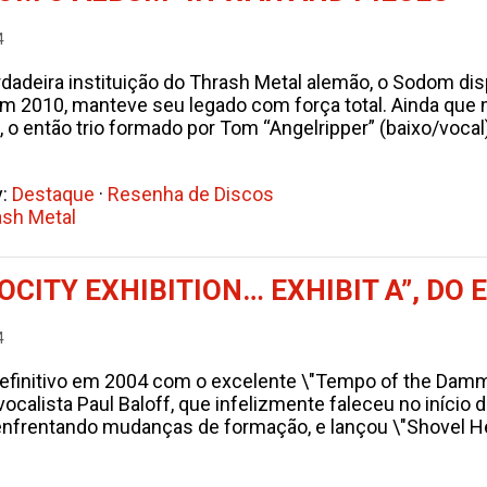
4
adeira instituição do Thrash Metal alemão, o Sodom di
em 2010, manteve seu legado com força total. Ainda que 
o então trio formado por Tom “Angelripper” (baixo/vocal)
y:
Destaque
·
Resenha de Discos
ash Metal
CITY EXHIBITION… EXHIBIT A”, DO 
4
definitivo em 2004 com o excelente \"Tempo of the Dam
alista Paul Baloff, que infelizmente faleceu no início d
enfrentando mudanças de formação, e lançou \"Shovel H