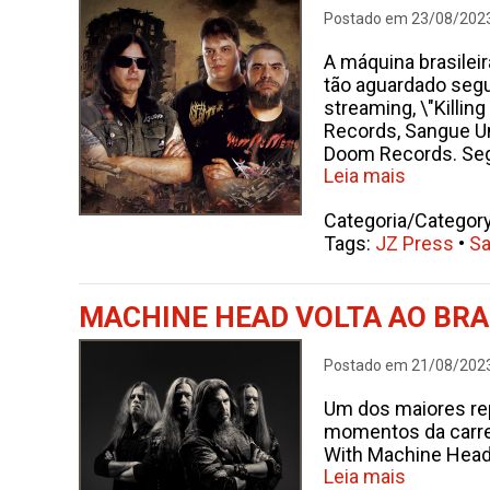
Postado em 23/08/202
A máquina brasileir
tão aguardado segun
streaming, \"Killin
Records, Sangue U
Doom Records. Se
Leia mais
Categoria/Categor
Tags:
JZ Press
•
Sa
MACHINE HEAD VOLTA AO BRA
Postado em 21/08/202
Um dos maiores rep
momentos da carreir
With Machine Head’
Leia mais