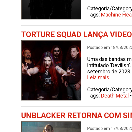
Categoria/Categor
Tags:
Machine Hea
TORTURE SQUAD LANÇA VIDEOC
Postado em 18/08/202
Uma das bandas ma
intitulado ‘Devilis
setembro de 2023. A
Leia mais
Categoria/Categor
Tags:
Death Metal
UNBLACKER RETORNA COM SIN
Postado em 17/08/202