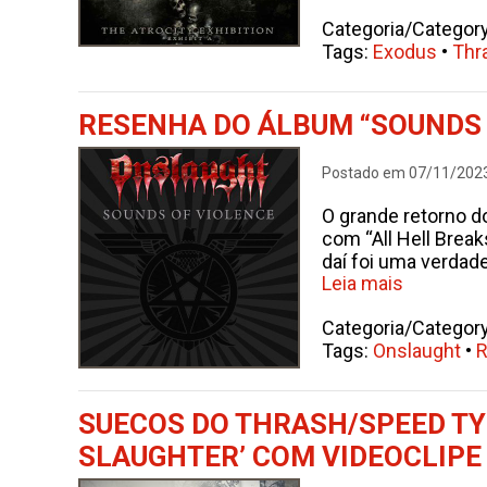
Categoria/Categor
Tags:
Exodus
•
Thr
RESENHA DO ÁLBUM “SOUNDS 
Postado em 07/11/202
O grande retorno d
com “All Hell Brea
daí foi uma verdad
Leia mais
Categoria/Categor
Tags:
Onslaught
•
R
SUECOS DO THRASH/SPEED T
SLAUGHTER’ COM VIDEOCLIPE