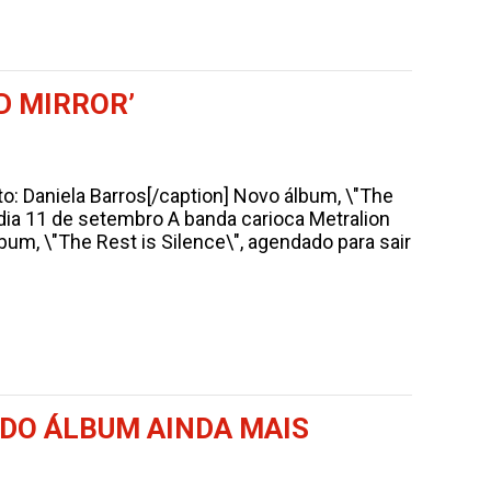
D MIRROR’
to: Daniela Barros[/caption] Novo álbum, \"The
 dia 11 de setembro A banda carioca Metralion
lbum, \"The Rest is Silence\", agendado para sair
NDO ÁLBUM AINDA MAIS