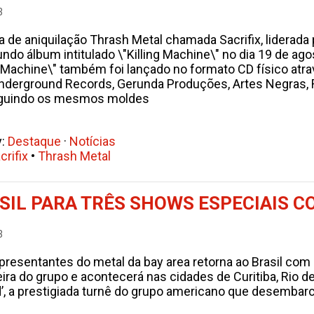
3
a de aniquilação Thrash Metal chamada Sacrifix, liderada 
do álbum intitulado \"Killing Machine\" no dia 19 de ago
g Machine\" também foi lançado no formato CD físico atra
nderground Records, Gerunda Produções, Artes Negras,
guindo os mesmos moldes
y:
Destaque
·
Notícias
crifix
•
Thrash Metal
SIL PARA TRÊS SHOWS ESPECIAIS C
3
resentantes do metal da bay area retorna ao Brasil com
a do grupo e acontecerá nas cidades de Curitiba, Rio de 
, a prestigiada turnê do grupo americano que desembarc