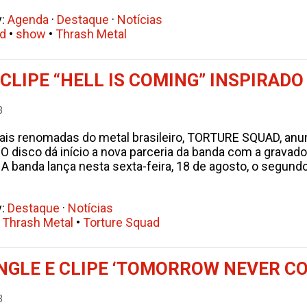
y:
Agenda
·
Destaque
·
Notícias
d
•
show
•
Thrash Metal
LIPE “HELL IS COMING” INSPIRADO 
3
is renomadas do metal brasileiro, TORTURE SQUAD, anun
h’. O disco dá início a nova parceria da banda com a gravad
 banda lança nesta sexta-feira, 18 de agosto, o segundo 
y:
Destaque
·
Notícias
•
Thrash Metal
•
Torture Squad
GLE E CLIPE ‘TOMORROW NEVER C
3