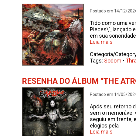
Postado em 14/12/202
Tido como uma verd
Pieces\", lançado 
em sua sonoridade, 
Leia mais
Categoria/Categor
Tags:
Sodom
•
Thr
RESENHA DO ÁLBUM “THE ATRO
Postado em 14/05/202
Após seu retorno 
sem o memorável voc
seguiu em frente, 
elogios pela
Leia mais