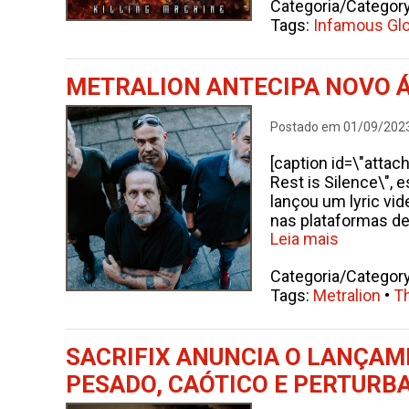
Categoria/Categor
Tags:
Infamous Glo
METRALION ANTECIPA NOVO Á
Postado em 01/09/202
[caption id=\"attac
Rest is Silence\",
lançou um lyric vid
nas plataformas d
Leia mais
Categoria/Categor
Tags:
Metralion
•
T
SACRIFIX ANUNCIA O LANÇAM
PESADO, CAÓTICO E PERTURB