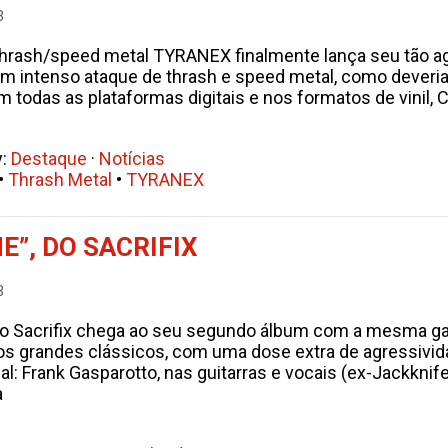
3
thrash/speed metal TYRANEX finalmente lança seu tão a
 um intenso ataque de thrash e speed metal, como dever
m todas as plataformas digitais e nos formatos de vinil,
y:
Destaque
·
Notícias
•
Thrash Metal
•
TYRANEX
E”, DO SACRIFIX
3
o Sacrifix chega ao seu segundo álbum com a mesma gan
os grandes clássicos, com uma dose extra de agressivid
: Frank Gasparotto, nas guitarras e vocais (ex-Jackknife
a