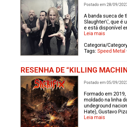
Postado em 28/09/202
A banda sueca de 
Slaughter\', que é
e está disponível e
Leia mais
Categoria/Categor
Tags:
Speed Metal
RESENHA DE “KILLING MACHIN
Postado em 05/09/202
Formado em 2019, 
moldado na linha d
undeground nacional
Hate), Gustavo Piz
Leia mais