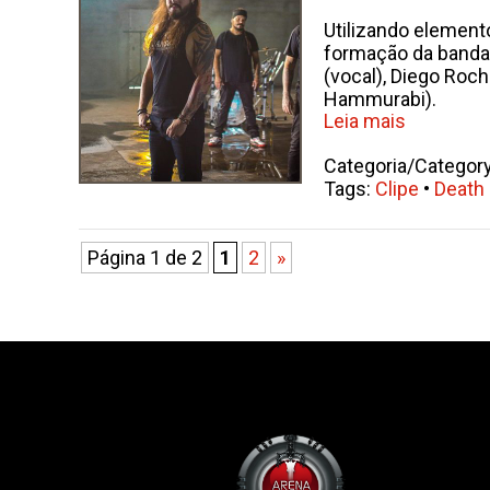
Utilizando element
formação da banda 
(vocal), Diego Roch
Hammurabi).
Leia mais
Categoria/Categor
Tags:
Clipe
•
Death
Página 1 de 2
1
2
»