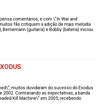
spensa comentários, e com \"In War and
muitos fãs critiquem a adição de mais melodia
, Bernemann (guitarra) e Bobby (bateria) iniciou
EXODUS
med\", muitos duvidaram do sucesso do Exodus
e 2002. Contrariando as expectativas, a banda
eaded Kill Machine\" em 2005, recebendo