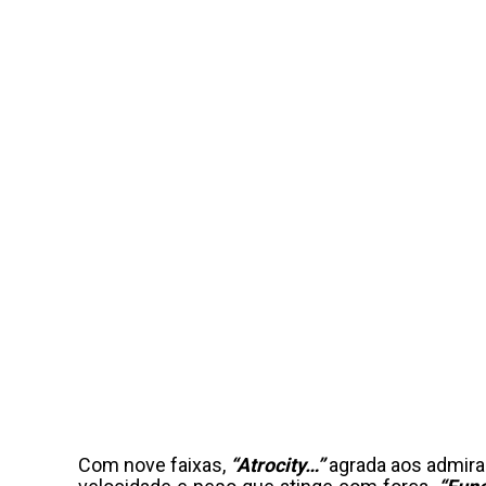
Com nove faixas,
“Atrocity…”
agrada aos admira