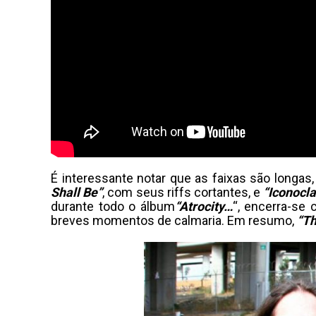
É interessante notar que as faixas são longa
Shall Be”
, com seus riffs cortantes, e
“Iconocl
durante todo o álbum
“Atrocity…
“, encerra-se
breves momentos de calmaria. Em resumo,
“Th