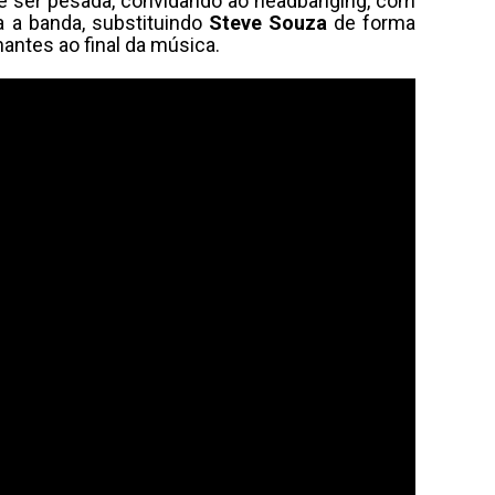
de ser pesada, convidando ao headbanging, com
 a banda, substituindo
Steve Souza
de forma
nantes ao final da música.