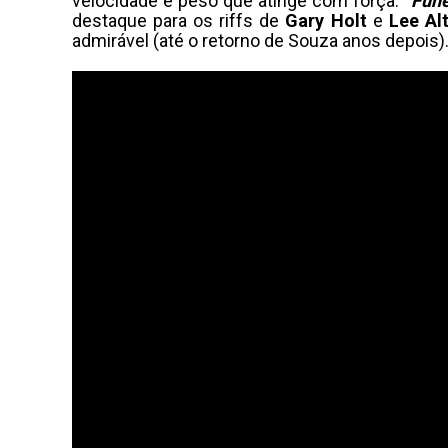
velocidade e peso que atinge com força.
“Fun
destaque para os riffs de
Gary Holt
e
Lee Al
admirável (até o retorno de Souza anos depois).