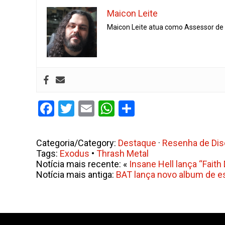
Maicon Leite
Maicon Leite atua como Assessor de I
Facebook
Twitter
Email
WhatsApp
Share
Categoria/Category:
Destaque
·
Resenha de Di
Tags:
Exodus
•
Thrash Metal
Notícia mais recente: «
Insane Hell lança “Fait
Notícia mais antiga:
BAT lança novo album de es