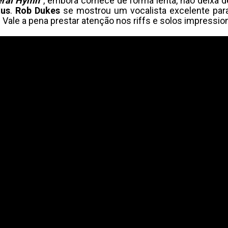
eral Hymn
“, embora comece de forma lenta, não deixa 
tus
.
Rob Dukes
se mostrou um vocalista excelente para
 Vale a pena prestar atenção nos riffs e solos impressio