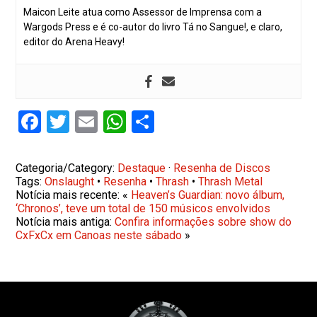
Maicon Leite atua como Assessor de Imprensa com a
Wargods Press e é co-autor do livro Tá no Sangue!, e claro,
editor do Arena Heavy!
Facebook
Twitter
Email
WhatsApp
Share
Categoria/Category:
Destaque
·
Resenha de Discos
Tags:
Onslaught
•
Resenha
•
Thrash
•
Thrash Metal
Notícia mais recente: «
Heaven’s Guardian: novo álbum,
‘Chronos’, teve um total de 150 músicos envolvidos
Notícia mais antiga:
Confira informações sobre show do
CxFxCx em Canoas neste sábado
»