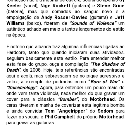
Keeler
(vocal),
Nige Rockett
(guitarra) e
Steve Grice
(bateria), mas que somados ao sangue novo e a
empolgação de
Andy Rosser-Davies
(guitarra) e
Jeff
Williams
(baixo), fizeram de
“Sounds of Violence”
um
autêntico achado em meio a tantos lançamentos do estilo
na época.
É notório que a banda traz algumas influências ligadas ao
Hardcore, tanto que quando iniciaram suas atividades,
seguiam basicamente este estilo. Para entender melhor
esta fase do grupo, ouça a compilação
“The Shadow of
Death”
, de 2008. Hoje, tais referências são encontradas
aqui e acolá, mas sobressaem-se no pique agressivo e
veloz, a exemplo de pedradas como
“
Born of War”
e
“Suicideology”
.
Agora, para entender um pouco mais de
onde vem tanta violência, nada melhor do que gravar um
cover para a clássica
“Bomber”
, do
Motörhead.
Os
caras tiveram a manha de coverizar esta legítima bomba
e ainda convidar
Tom “Angelripper”
do
Sodom
para
fazer os vocais, e
Phil Campbell
, do próprio
Motörhead
,
para gravar as guitarras.