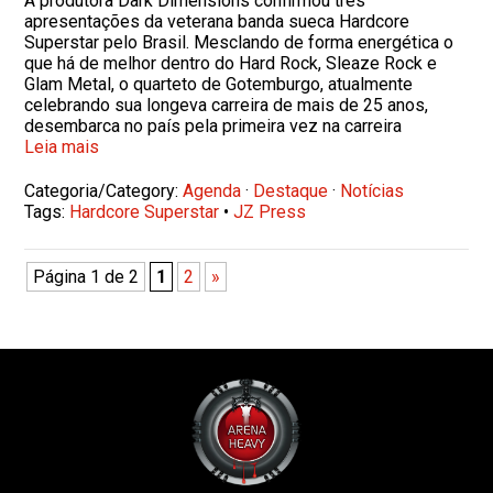
A produtora Dark Dimensions confirmou três
apresentações da veterana banda sueca Hardcore
Superstar pelo Brasil. Mesclando de forma energética o
que há de melhor dentro do Hard Rock, Sleaze Rock e
Glam Metal, o quarteto de Gotemburgo, atualmente
celebrando sua longeva carreira de mais de 25 anos,
desembarca no país pela primeira vez na carreira
Leia mais
Categoria/Category:
Agenda
·
Destaque
·
Notícias
Tags:
Hardcore Superstar
•
JZ Press
Página 1 de 2
1
2
»