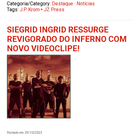
Categoria/Category:
Destaque
·
Notícias
Tags:
J.P Krom
•
JZ Press
SIEGRID INGRID RESSURGE
REVIGORADO DO INFERNO COM
NOVO VIDEOCLIPE!
Postado em 29/10/2023