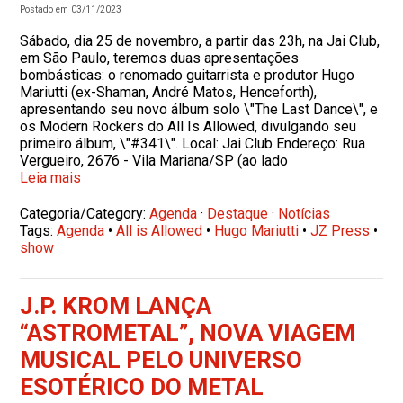
Postado em 03/11/2023
Sábado, dia 25 de novembro, a partir das 23h, na Jai Club,
em São Paulo, teremos duas apresentações
bombásticas: o renomado guitarrista e produtor Hugo
Mariutti (ex-Shaman, André Matos, Henceforth),
apresentando seu novo álbum solo \"The Last Dance\", e
os Modern Rockers do All Is Allowed, divulgando seu
primeiro álbum, \"#341\". Local: Jai Club Endereço: Rua
Vergueiro, 2676 - Vila Mariana/SP (ao lado
Leia mais
Categoria/Category:
Agenda
·
Destaque
·
Notícias
Tags:
Agenda
•
All is Allowed
•
Hugo Mariutti
•
JZ Press
•
show
J.P. KROM LANÇA
“ASTROMETAL”, NOVA VIAGEM
MUSICAL PELO UNIVERSO
ESOTÉRICO DO METAL