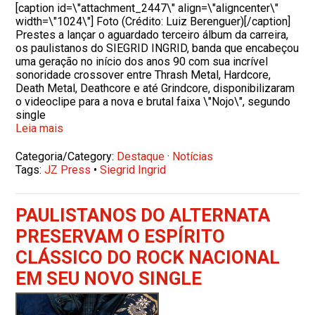
[caption id=\"attachment_2447\" align=\"aligncenter\"
width=\"1024\"] Foto (Crédito: Luiz Berenguer)[/caption]
Prestes a lançar o aguardado terceiro álbum da carreira,
os paulistanos do SIEGRID INGRID, banda que encabeçou
uma geração no início dos anos 90 com sua incrível
sonoridade crossover entre Thrash Metal, Hardcore,
Death Metal, Deathcore e até Grindcore, disponibilizaram
o videoclipe para a nova e brutal faixa \"Nojo\", segundo
single
Leia mais
Categoria/Category:
Destaque
·
Notícias
Tags:
JZ Press
•
Siegrid Ingrid
PAULISTANOS DO ALTERNATA
PRESERVAM O ESPÍRITO
CLÁSSICO DO ROCK NACIONAL
EM SEU NOVO SINGLE