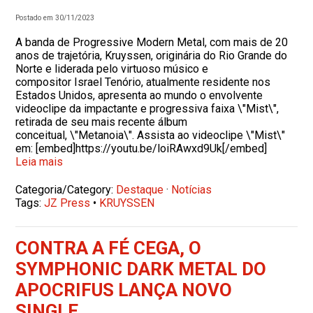
Postado em 30/11/2023
A banda de Progressive Modern Metal, com mais de 20
anos de trajetória, Kruyssen, originária do Rio Grande do
Norte e liderada pelo virtuoso músico e
compositor Israel Tenório, atualmente residente nos
Estados Unidos, apresenta ao mundo o envolvente
videoclipe da impactante e progressiva faixa \"Mist\",
retirada de seu mais recente álbum
conceitual, \"Metanoia\". Assista ao videoclipe \"Mist\"
em: [embed]https://youtu.be/loiRAwxd9Uk[/embed]
Leia mais
Categoria/Category:
Destaque
·
Notícias
Tags:
JZ Press
•
KRUYSSEN
CONTRA A FÉ CEGA, O
SYMPHONIC DARK METAL DO
APOCRIFUS LANÇA NOVO
SINGLE