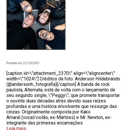
Postado em 22/10/2023
[caption id=\"attachment_2370\" align=\"aligncenter\"
width=\"1024\"] Créditos da foto: Anderson Hildebrando
(@andersonh_fotografia)[/caption] A banda de rock
paulista, Alternata, está de volta com o lançamento de
seu segundo single, \"Peggy\", que promete transportar
o ouvinte duas décadas atrás devido suas raízes
profundas e uma história envolvente que ressurge das
cinzas. Originalmente composta por Kako
Amaral (vocal/violão, ex-Mártires) e Mr. Newton, ex-
integrante das primeiras encarnações
Leia mais