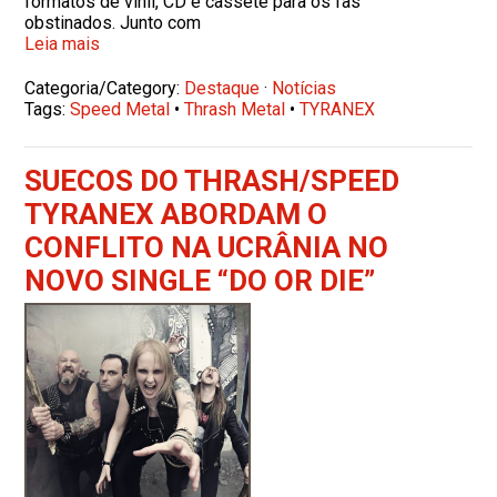
formatos de vinil, CD e cassete para os fãs
obstinados. Junto com
Leia mais
Categoria/Category:
Destaque
·
Notícias
Tags:
Speed Metal
•
Thrash Metal
•
TYRANEX
SUECOS DO THRASH/SPEED
TYRANEX ABORDAM O
CONFLITO NA UCRÂNIA NO
NOVO SINGLE “DO OR DIE”