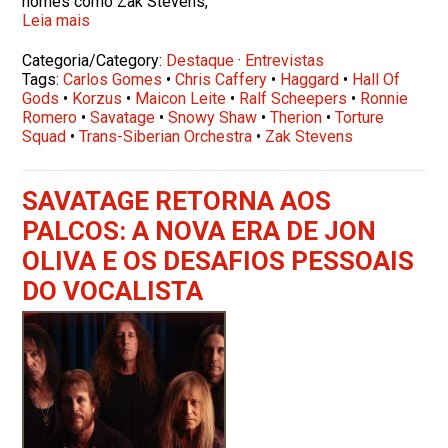
nomes como Zak Stevens,
Leia mais
Categoria/Category:
Destaque
·
Entrevistas
Tags:
Carlos Gomes
•
Chris Caffery
•
Haggard
•
Hall Of
Gods
•
Korzus
•
Maicon Leite
•
Ralf Scheepers
•
Ronnie
Romero
•
Savatage
•
Snowy Shaw
•
Therion
•
Torture
Squad
•
Trans-Siberian Orchestra
•
Zak Stevens
SAVATAGE RETORNA AOS
PALCOS: A NOVA ERA DE JON
OLIVA E OS DESAFIOS PESSOAIS
DO VOCALISTA