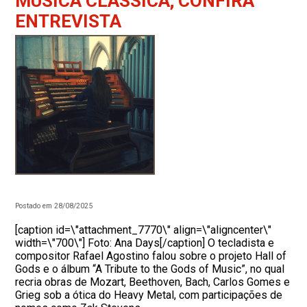
MÚSICA CLÁSSICA; CONFIRA
ENTREVISTA
Postado em 28/08/2025
[caption id=\"attachment_7770\" align=\"aligncenter\"
width=\"700\"] Foto: Ana Days[/caption] O tecladista e
compositor Rafael Agostino falou sobre o projeto Hall of
Gods e o álbum “A Tribute to the Gods of Music”, no qual
recria obras de Mozart, Beethoven, Bach, Carlos Gomes e
Grieg sob a ótica do Heavy Metal, com participações de