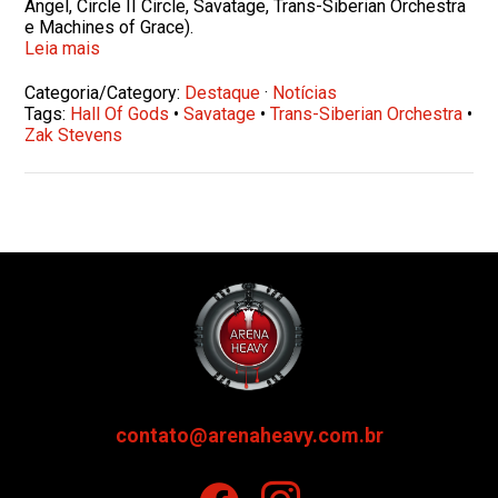
Angel, Circle II Circle, Savatage, Trans-Siberian Orchestra
e Machines of Grace).
Leia mais
Categoria/Category:
Destaque
·
Notícias
Tags:
Hall Of Gods
•
Savatage
•
Trans-Siberian Orchestra
•
Zak Stevens
contato@arenaheavy.com.br