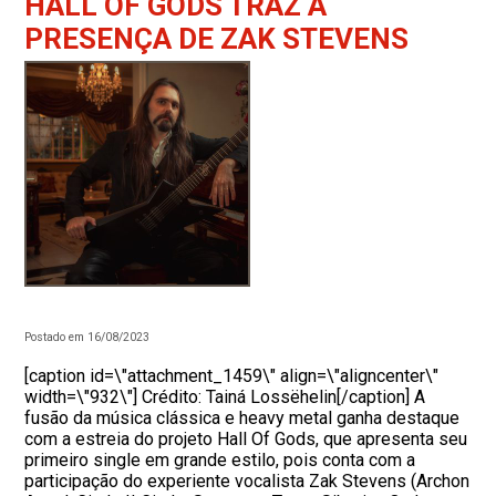
HALL OF GODS TRAZ A
PRESENÇA DE ZAK STEVENS
Postado em 16/08/2023
[caption id=\"attachment_1459\" align=\"aligncenter\"
width=\"932\"] Crédito: Tainá Lossëhelin[/caption] A
fusão da música clássica e heavy metal ganha destaque
com a estreia do projeto Hall Of Gods, que apresenta seu
primeiro single em grande estilo, pois conta com a
participação do experiente vocalista Zak Stevens (Archon