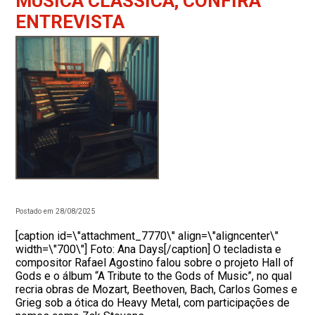
MÚSICA CLÁSSICA; CONFIRA
ENTREVISTA
Postado em 28/08/2025
[caption id=\"attachment_7770\" align=\"aligncenter\"
width=\"700\"] Foto: Ana Days[/caption] O tecladista e
compositor Rafael Agostino falou sobre o projeto Hall of
Gods e o álbum “A Tribute to the Gods of Music”, no qual
recria obras de Mozart, Beethoven, Bach, Carlos Gomes e
Grieg sob a ótica do Heavy Metal, com participações de