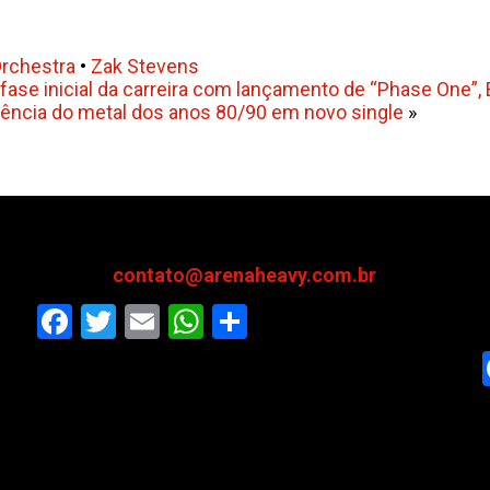
Orchestra
•
Zak Stevens
fase inicial da carreira com lançamento de “Phase One”, 
sência do metal dos anos 80/90 em novo single
»
contato@arenaheavy.com.br
Facebook
Twitter
Email
WhatsApp
Share