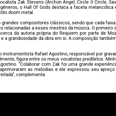
calista Zak Stevens (Archon Angel, Circle II Circle, S
 gêneros, o Hall Of Gods destaca a faceta melancólica
tilo doom metal.
grandes compositores clássicos, sendo que cada faixa 
 relacionadas a esses mestres da música. O primeiro s
cerca da autoria própria do Requiem por parte de Moza
e e a grandiosidade da obra em si. A composição també
ti-instrumentista Rafael Agostino, responsável por grav
lmente, figura entre os meus vocalistas prediletos. Minh
l Agostino. “Colaborar com Zak foi uma grande experiên
 aprimoraram as melodias e ele expressou seu apreço 
eitada”, complementa.