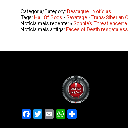
Categoria/Category:
Destaque
·
Notícias
Tags:
Hall Of Gods
•
Savatage
•
Trans-Siberian 
Notícia mais recente: «
Sophie’s Threat encerra 
Notícia mais antiga:
Faces of Death resgata es
Facebook
Twitter
Email
WhatsApp
Share