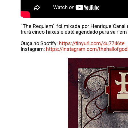
“The Requiem” foi mixada por Henrique Canall
trará cinco faixas e está agendado para sair em
Ouça no Spotify:
https://tinyurl.com/4u7746te
Instagram:
https://instagram.com/thehallofgod