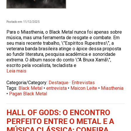
Postado em 11/12/2025
Para o Miasthenia, o Black Metal nunca foi apenas sobre
música, mas uma ferramenta de resgate e combate. Em
seu mais recente trabalho, \"Espíritos Rupestres\", a
veterana banda brasileira atinge o ápice dessa proposta
ao fundir literatura, pesquisa acadêmica e sonoridade
extrema. O álbum nasce do conto \"A Bruxa Xamã\",
escrito pela vocalista, tecladista e
Leia mais
Categoria/Category:
Destaque
·
Entrevistas
Tags:
Black Metal
•
entrevista
•
Maicon Leite
•
Miasthenia
•
Pagan Black Metal
HALL OF GODS: O ENCONTRO
PERFEITO ENTRE O METAL E A
MÚSICA CLÁSSICA; CONFIRA