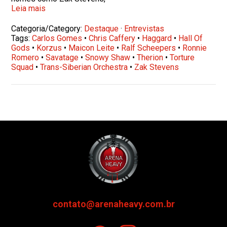
Leia mais
Categoria/Category:
Destaque
·
Entrevistas
Tags:
Carlos Gomes
•
Chris Caffery
•
Haggard
•
Hall Of
Gods
•
Korzus
•
Maicon Leite
•
Ralf Scheepers
•
Ronnie
Romero
•
Savatage
•
Snowy Shaw
•
Therion
•
Torture
Squad
•
Trans-Siberian Orchestra
•
Zak Stevens
contato@arenaheavy.com.br