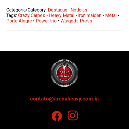
Categoria/Category:
Destaque
·
Notícias
Tags:
Crazy Carpes
•
Heavy Metal
•
iron maiden
•
Metal
•
Porto Alegre
•
Power trio
•
Wargods Press
contato@arenaheavy.com.br