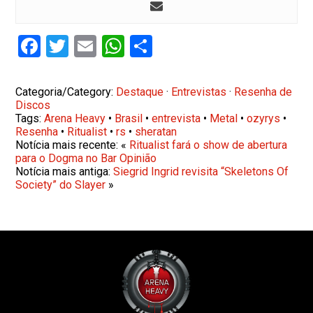
Facebook
Twitter
Email
WhatsApp
Share
Categoria/Category:
Destaque
·
Entrevistas
·
Resenha de
Discos
Tags:
Arena Heavy
•
Brasil
•
entrevista
•
Metal
•
ozyrys
•
Resenha
•
Ritualist
•
rs
•
sheratan
Notícia mais recente: «
Ritualist fará o show de abertura
para o Dogma no Bar Opinião
Notícia mais antiga:
Siegrid Ingrid revisita “Skeletons Of
Society” do Slayer
»