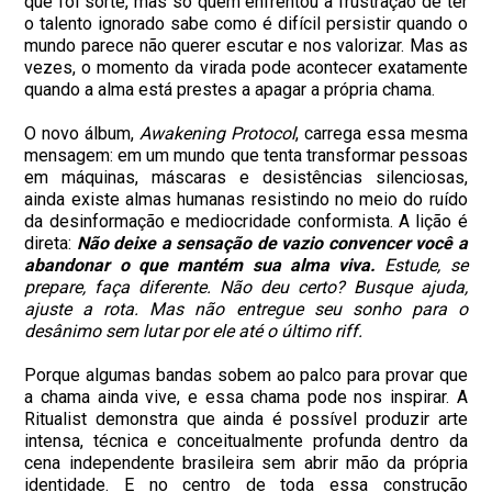
que foi sorte, mas só quem enfrentou a frustração de ter
o talento ignorado sabe como é difícil persistir quando o
mundo parece não querer escutar e nos valorizar.
Mas as
vezes, o momento da virada pode acontecer exatamente
quando a alma está prestes a apagar a própria chama.
O novo álbum,
Awakening Protocol
, carrega essa mesma
mensagem: em um mundo que tenta transformar pessoas
em máquinas, máscaras e desistências silenciosas,
ainda existe almas humanas resistindo no meio do ruído
da desinformação e mediocridade conformista.
A lição é
direta:
Não deixe a sensação de vazio convencer você a
abandonar o que mantém sua alma viva.
Estude, se
prepare, faça diferente. Não deu certo? Busque ajuda,
ajuste a rota.
Mas não entregue seu sonho para o
desânimo sem lutar por ele até o último riff.
Porque algumas bandas sobem ao palco para provar que
a chama ainda vive, e essa chama pode nos inspirar. A
Ritualist demonstra que ainda é possível produzir arte
intensa, técnica e conceitualmente profunda dentro da
cena independente brasileira sem abrir mão da própria
identidade. E no centro de toda essa construção