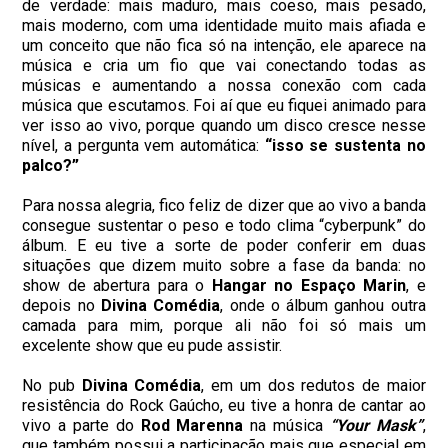
de verdade: mais maduro, mais coeso, mais pesado,
mais moderno, com uma identidade muito mais afiada e
um conceito que não fica só na intenção, ele aparece na
música e cria um fio que vai conectando todas as
músicas e aumentando a nossa conexão com cada
música que escutamos. Foi aí que eu fiquei animado para
ver isso ao vivo, porque quando um disco cresce nesse
nível, a pergunta vem automática:
“isso se sustenta no
palco?”
Para nossa alegria, fico feliz de dizer que ao vivo a banda
consegue sustentar o peso e todo clima “cyberpunk” do
álbum. E eu tive a sorte de poder conferir em duas
situações que dizem muito sobre a fase da banda: no
show de abertura para o
Hangar no Espaço Marin
, e
depois no
Divina Comédia
, onde o álbum ganhou outra
camada para mim, porque ali não foi só mais um
excelente show que eu pude assistir.
No pub
Divina Comédia
, em um dos redutos de maior
resistência do Rock Gaúcho, eu tive a honra de cantar ao
vivo a parte do
Rod Marenna
na música
“Your Mask”
,
que também possui a participação mais que especial em