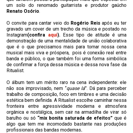
um solo do renomado guitarrista e produtor gaúcho
Renato Osório
.
O convite para cantar veio do
Rogério Reis
após eu ter
gravado um cover de um trecho da música e postado no
Instagram
(confira
aqui
).
Esse tipo de atitude é uma
demonstração de uma mentalidade de união colaborativa
que é o que precisamos mais para tornar nossa cena
musical mais viva e próspera, pois é conexão real entre
banda e público, o que também foi uma forma simbólica
de confirmar a força dessa música e dessa nova fase da
Ritualist.
O álbum tem um mérito raro na cena independente: ele
não soa improvisado, nem “
quase lá
”. Dá para perceber
trabalho de composição, foco em timbres e uma decisão
estética bem definida.
A Ritualist escolhe caminhar nessa
fronteira entre agressividade moderna e atmosfera
orgânica e nostálgica, sem cair na armadilha de virar só
barulho ou só
“mix bonita saturada de efeitos”
que é
algo que tem me incomodado bastante nas produções
profissionais das bandas modernas
.