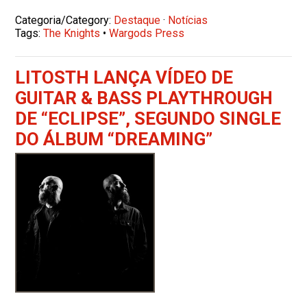
Categoria/Category:
Destaque
·
Notícias
Tags:
The Knights
•
Wargods Press
LITOSTH LANÇA VÍDEO DE
GUITAR & BASS PLAYTHROUGH
DE “ECLIPSE”, SEGUNDO SINGLE
DO ÁLBUM “DREAMING”