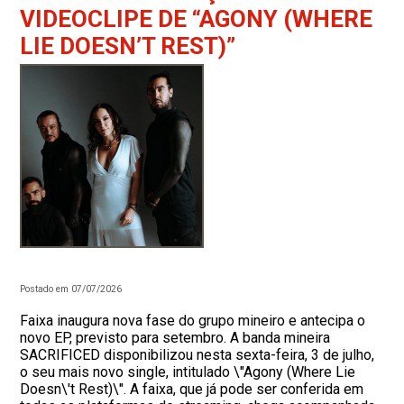
VIDEOCLIPE DE “AGONY (WHERE
LIE DOESN’T REST)”
Postado em 07/07/2026
Faixa inaugura nova fase do grupo mineiro e antecipa o
novo EP, previsto para setembro. A banda mineira
SACRIFICED disponibilizou nesta sexta-feira, 3 de julho,
o seu mais novo single, intitulado \"Agony (Where Lie
Doesn\'t Rest)\". A faixa, que já pode ser conferida em