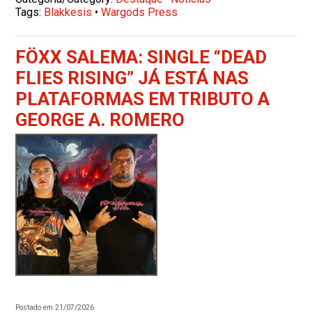
Tags:
Blakkesis
•
Wargods Press
FÖXX SALEMA: SINGLE “DEAD
FLIES RISING” JÁ ESTÁ NAS
PLATAFORMAS EM TRIBUTO A
GEORGE A. ROMERO
Postado em 21/07/2026