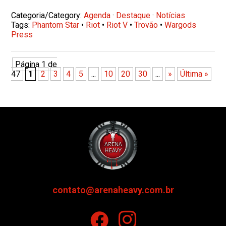
Categoria/Category:
Agenda
·
Destaque
·
Notícias
Tags:
Phantom Star
•
Riot
•
Riot V
•
Trovão
•
Wargods
Press
Página 1 de
47
1
2
3
4
5
...
10
20
30
...
»
Última »
contato@arenaheavy.com.br