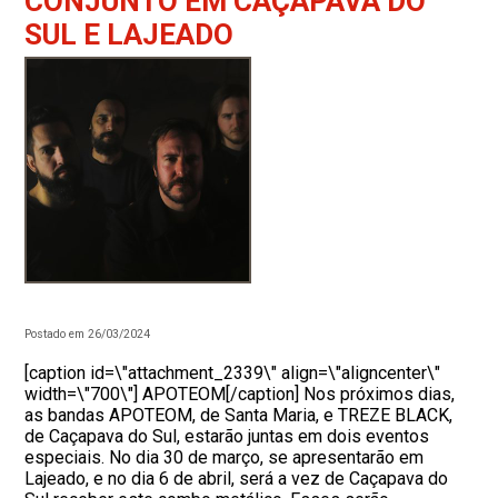
CONJUNTO EM CAÇAPAVA DO
SUL E LAJEADO
Postado em 26/03/2024
[caption id=\"attachment_2339\" align=\"aligncenter\"
width=\"700\"] APOTEOM[/caption] Nos próximos dias,
as bandas APOTEOM, de Santa Maria, e TREZE BLACK,
de Caçapava do Sul, estarão juntas em dois eventos
especiais. No dia 30 de março, se apresentarão em
Lajeado, e no dia 6 de abril, será a vez de Caçapava do