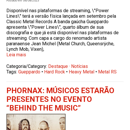
Postado em 06/08/2023
Disponível nas plataformas de streaming, \"Power
Lines\" terá a versão física lançada em setembro pela
Classic Metal Records A banda gaúcha Gueppardo
apresenta \"Power Lines\", quarto álbum de sua
discografia e que já está disponível nas plataformas de
streaming. Com capa a cargo do renomado artista
paranaense Jean Michel (Metal Church, Queensrÿche,
Lynch Mob, Vixen),
Leia mais
Categoria/Category:
Destaque
·
Notícias
Tags:
Gueppardo
•
Hard Rock
•
Heavy Metal
•
Metal RS
PHORNAX: MÚSICOS ESTARÃO
PRESENTES NO EVENTO
“BEHIND THE MUSIC”