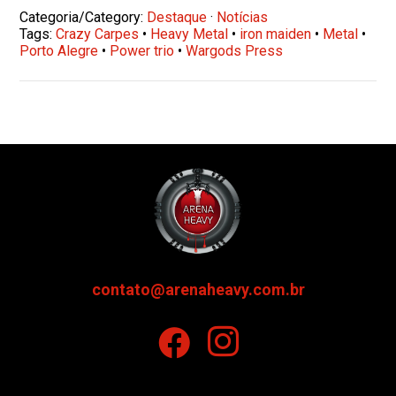
Categoria/Category:
Destaque
·
Notícias
Tags:
Crazy Carpes
•
Heavy Metal
•
iron maiden
•
Metal
•
Porto Alegre
•
Power trio
•
Wargods Press
contato@arenaheavy.com.br