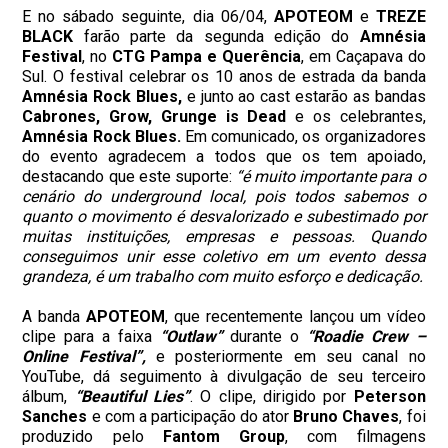
E no sábado seguinte, dia 06/04,
APOTEOM
e
TREZE
BLACK
farão parte da segunda edição do
Amnésia
Festival
, no
CTG Pampa e Querência
, em Caçapava do
Sul. O festival celebrar os 10 anos de estrada da banda
Amnésia Rock Blues,
e junto ao cast estarão as bandas
Cabrones, Grow, Grunge is Dead
e os celebrantes,
Amnésia Rock Blues.
Em comunicado, os organizadores
do evento agradecem a todos que os tem apoiado,
destacando que este suporte:
“é muito importante para o
cenário do underground local, pois todos sabemos o
quanto o movimento é desvalorizado e subestimado por
muitas instituições, empresas e pessoas. Quando
conseguimos unir esse coletivo em um evento dessa
grandeza, é um trabalho com muito esforço e dedicação.
A banda
APOTEOM
, que recentemente lançou um vídeo
clipe para a faixa
“Outlaw”
durante o
“Roadie Crew –
Online Festival”,
e posteriormente em seu canal no
YouTube, dá seguimento à divulgação de seu terceiro
álbum,
“Beautiful Lies”
. O clipe, dirigido por
Peterson
Sanches
e com a participação do ator
Bruno Chaves
, foi
produzido pelo
Fantom Group
, com filmagens