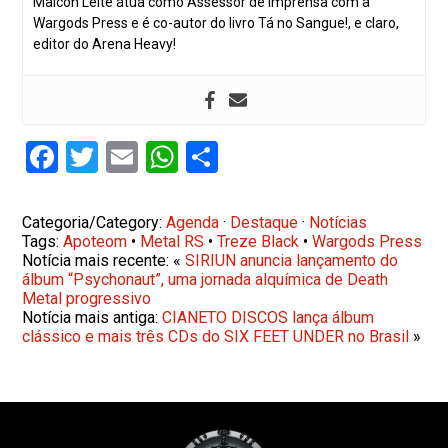
Maicon Leite atua como Assessor de Imprensa com a
Wargods Press e é co-autor do livro Tá no Sangue!, e claro,
editor do Arena Heavy!
Facebook
Twitter
Email
WhatsApp
Share
Categoria/Category:
Agenda
·
Destaque
·
Notícias
Tags:
Apoteom
•
Metal RS
•
Treze Black
•
Wargods Press
Notícia mais recente: «
SIRIUN anuncia lançamento do
álbum “Psychonaut”, uma jornada alquímica de Death
Metal progressivo
Notícia mais antiga:
CIANETO DISCOS lança álbum
clássico e mais três CDs do SIX FEET UNDER no Brasil
»