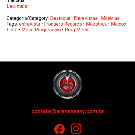
marcada
Leia mais
Categoria/Category:
Destaque
·
Entrevistas
·
Matérias
Tags:
entrevista
•
Frontiers Records
•
Maestrick
•
Maicon
Leite
•
Metal Progressivo
•
Prog Metal
contato@arenaheavy.com.br