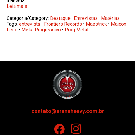
marcada
Leia mais
Categoria/Category:
Destaque
·
Entrevistas
·
Matérias
Tags:
entrevista
•
Frontiers Records
•
Maestrick
•
Maicon
Leite
•
Metal Progressivo
•
Prog Metal
contato@arenaheavy.com.br