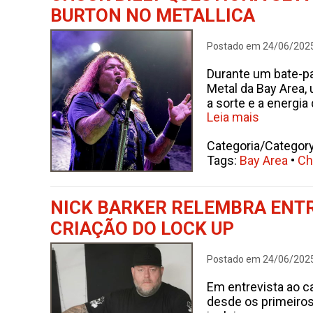
BURTON NO METALLICA
Postado em 24/06/202
Durante um bate-pa
Metal da Bay Area,
a sorte e a energi
Leia mais
Categoria/Categor
Tags:
Bay Area
•
Ch
NICK BARKER RELEMBRA ENTRA
CRIAÇÃO DO LOCK UP
Postado em 24/06/202
Em entrevista ao ca
desde os primeiro