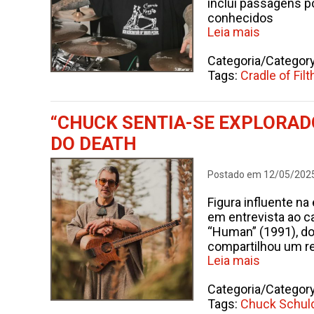
inclui passagens po
conhecidos
Leia mais
Categoria/Categor
Tags:
Cradle of Filt
“CHUCK SENTIA-SE EXPLORADO
DO DEATH
Postado em 12/05/202
Figura influente n
em entrevista ao c
“Human” (1991), do 
compartilhou um re
Leia mais
Categoria/Categor
Tags:
Chuck Schuld