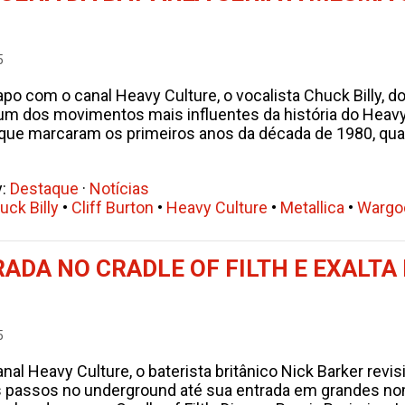
5
po com o canal Heavy Culture, o vocalista Chuck Billy, d
 um dos movimentos mais influentes da história do Heav
a que marcaram os primeiros anos da década de 1980, qu
y:
Destaque
·
Notícias
uck Billy
•
Cliff Burton
•
Heavy Culture
•
Metallica
•
Wargo
DA NO CRADLE OF FILTH E EXALTA 
5
nal Heavy Culture, o baterista britânico Nick Barker rev
s passos no underground até sua entrada em grandes no