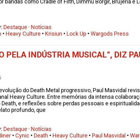
r bandas como Cradle of Filth, Dimmu Borgir, Brujeria e 
y:
Destaque
·
Notícias
h
•
Heavy Culture
•
Krisiun
•
Lock Up
•
Wargods Press
 PELA INDÚSTRIA MUSICAL”, DIZ PA
5
a evolução do Death Metal progressivo, Paul Masvidal rev
anal Heavy Culture. Entre memórias da intensa colabora
Death, e reflexões sobre perdas pessoais e espiritualidad
lato profundo, que
y:
Destaque
·
Notícias
iner
•
Cynic
•
Death
•
Heavy Culture
•
Paul Masvidal
•
War