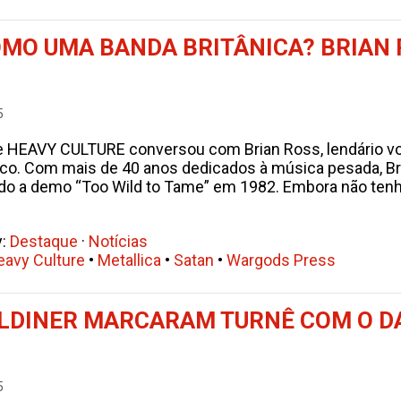
OMO UMA BANDA BRITÂNICA? BRIAN 
5
 HEAVY CULTURE conversou com Brian Ross, lendário voca
ico. Com mais de 40 anos dedicados à música pesada, B
do a demo “Too Wild to Tame” em 1982. Embora não tenh
y:
Destaque
·
Notícias
eavy Culture
•
Metallica
•
Satan
•
Wargods Press
LDINER MARCARAM TURNÊ COM O DA
5