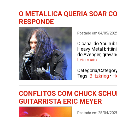
O METALLICA QUERIA SOAR C
RESPONDE
Postado em 04/05/202
O canal do YouTube
Heavy Metal britân
do Avenger, gravan
Leia mais
Categoria/Categor
Tags:
Blitzkrieg
•
H
CONFLITOS COM CHUCK SCHU
GUITARRISTA ERIC MEYER
Postado em 28/04/202