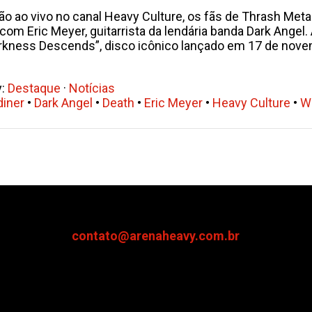
 ao vivo no canal Heavy Culture, os fãs de Thrash Met
com Eric Meyer, guitarrista da lendária banda Dark Angel.
rkness Descends”, disco icônico lançado em 17 de nove
y:
Destaque
·
Notícias
iner
•
Dark Angel
•
Death
•
Eric Meyer
•
Heavy Culture
•
W
contato@arenaheavy.com.br