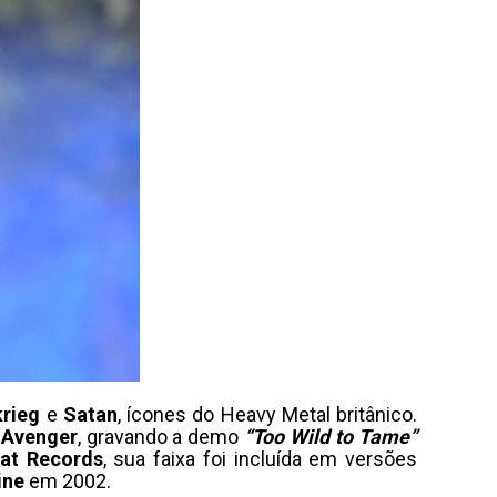
krieg
e
Satan
, ícones do Heavy Metal britânico.
o
Avenger
, gravando a demo
“Too Wild to Tame”
at Records
, sua faixa foi incluída em versões
ine
em 2002.