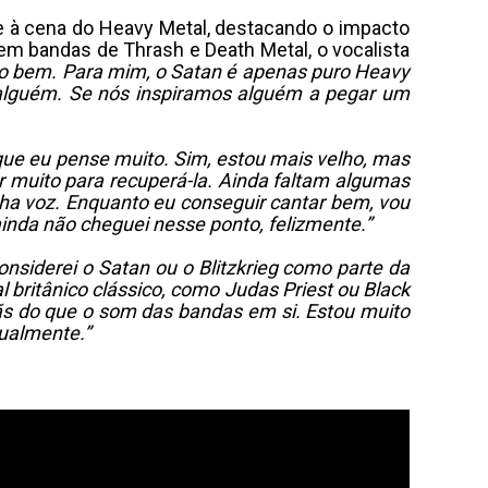
 e à cena do Heavy Metal, destacando o impacto
 em bandas de Thrash e Death Metal, o vocalista
udo bem. Para mim, o Satan é apenas puro Heavy
r alguém. Se nós inspiramos alguém a pegar um
que eu pense muito. Sim, estou mais velho, mas
ar muito para recuperá-la. Ainda faltam algumas
nha voz. Enquanto eu conseguir cantar bem, vou
ainda não cheguei nesse ponto, felizmente.”
nsiderei o Satan ou o Blitzkrieg como parte da
ritânico clássico, como Judas Priest ou Black
ãs do que o som das bandas em si. Estou muito
dualmente.”