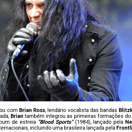
sou com
Brian Ross
, lendário vocalista das bandas
Blitz
sada,
Brian
também integrou as primeiras formações d
lbum de estreia
“Blood Sports”
(1984), lançado pela
Ne
ernacionais, incluindo uma brasileira lançada pela
Frontl