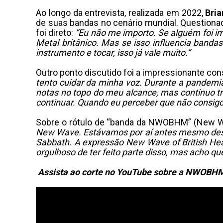
Ao longo da entrevista, realizada em 2022,
Bria
de suas bandas no cenário mundial. Questionad
foi direto:
“Eu não me importo. Se alguém foi im
Metal britânico. Mas se isso influencia band
instrumento e tocar, isso já vale muito.”
Outro ponto discutido foi a impressionante co
tento cuidar da minha voz. Durante a pandemia,
notas no topo do meu alcance, mas continuo tr
continuar. Quando eu perceber que não consigo 
Sobre o rótulo de “banda da NWOBHM” (New Wa
New Wave. Estávamos por aí antes mesmo dessa
Sabbath. A expressão New Wave of British Hea
orgulhoso de ter feito parte disso, mas acho q
Assista ao corte no YouTube sobre a NWOBH