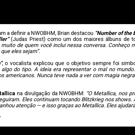
aram a definir a NWOBHM, Brian destacou
“Number of the 
ler”
(Judas Priest) como um dos maiores álbuns de to
e muito de quem você inclui nessa conversa. Conheço m
que eles sejam”.
”
, o vocalista explicou que o objetivo sempre foi sim
u algo do tipo. A ideia era representar o mal no mundo
ivos americanos. Nunca teve nada a ver com magia negr
allica
na divulgação da NWOBHM:
“O Metallica, nos p
seguiram. Eles continuam tocando Blitzkrieg nos shows.
nhou atenção — e isso graças ao Metallica. Eles ajudara
: