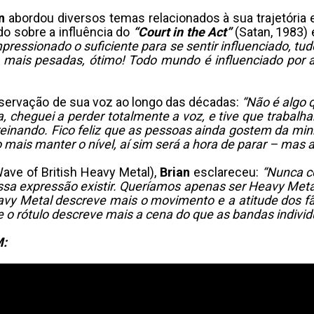
n
abordou diversos temas relacionados à sua trajetória
o sobre a influência do
“Court in the Act”
(Satan, 1983)
pressionado o suficiente para se sentir influenciado, t
as mais pesadas, ótimo! Todo mundo é influenciado po
nservação de sua voz ao longo das décadas:
“Não é algo 
 cheguei a perder totalmente a voz, e tive que trabalh
einando. Fico feliz que as pessoas ainda gostem da mi
mais manter o nível, aí sim será a hora de parar – mas 
ve of British Heavy Metal),
Brian
esclareceu:
“Nunca co
 expressão existir. Queríamos apenas ser Heavy Metal b
vy Metal descreve mais o movimento e a atitude dos f
ue o rótulo descreve mais a cena do que as bandas indivi
M: