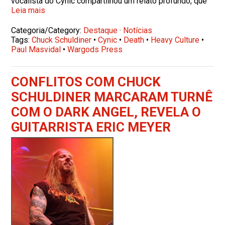
vocalista do Cynic compartilhou um relato profundo, que
Leia mais
Categoria/Category:
Destaque
·
Notícias
Tags:
Chuck Schuldiner
•
Cynic
•
Death
•
Heavy Culture
•
Paul Masvidal
•
Wargods Press
CONFLITOS COM CHUCK
SCHULDINER MARCARAM TURNÊ
COM O DARK ANGEL, REVELA O
GUITARRISTA ERIC MEYER