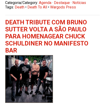
Categoria/Category:
Agenda
·
Destaque
·
Notícias
Tags:
Death
•
Death To All
•
Wargods Press
DEATH TRIBUTE COM BRUNO
SUTTER VOLTA A SÃO PAULO
PARA HOMENAGEAR CHUCK
SCHULDINER NO MANIFESTO
BAR