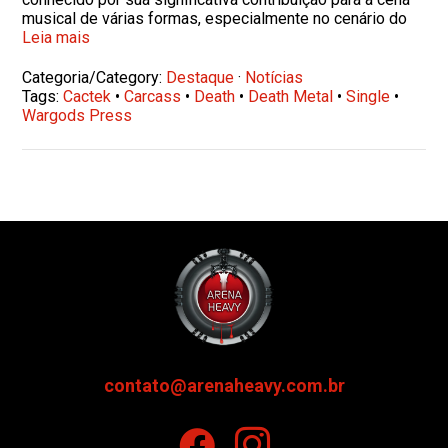
musical de várias formas, especialmente no cenário do
Leia mais
Categoria/Category:
Destaque
·
Notícias
Tags:
Cactek
•
Carcass
•
Death
•
Death Metal
•
Single
•
Wargods Press
contato@arenaheavy.com.br