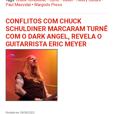
Paul Masvidal
•
Wargods Press
CONFLITOS COM CHUCK
SCHULDINER MARCARAM TURNÊ
COM O DARK ANGEL, REVELA O
GUITARRISTA ERIC MEYER
Postado em 28/04/2025