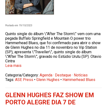
Postado em 19/10/2023
Quinto single do álbum \"After The Storm\" vem com uma
pegada Buffalo Springfield e Mountain O power trio
Hammerhead Blues, que foi confirmado para abrir o show
de Glenn Hughes no dia 11 de novembro no Vip Station
(SP), apresenta \"Traveller\", quinto single do álbum
\"After The Storm\", gravado no Estúdio Urutu (SP). Otavio
Cintra
Leia mais
Categoria/Category:
Agenda
·
Destaque
·
Notícias
Tags:
ASE Press
•
Glenn Hughes
•
Hammerhead Blues
GLENN HUGHES FAZ SHOW EM
PORTO ALEGRE DIA 7 DE