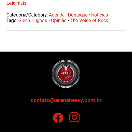
Leia mais
Categoria/Category:
Agenda
·
Destaque
·
Notícias
Tags:
Glenn Hughes
•
Opinião
•
The Voice of Rock
contato@arenaheavy.com.br