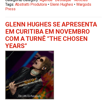
Tags:
Abstratti Produtora
•
Glenn Hughes
•
Wargods
Press
GLENN HUGHES SE APRESENTA
EM CURITIBA EM NOVEMBRO
COM A TURNÊ “THE CHOSEN
YEARS”