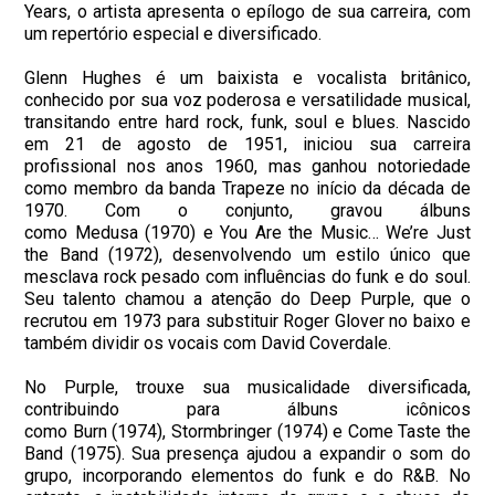
Years, o artista apresenta o epílogo de sua carreira, com
um repertório especial e diversificado.
Glenn Hughes é um baixista e vocalista britânico,
conhecido por sua voz poderosa e versatilidade musical,
transitando entre hard rock, funk, soul e blues. Nascido
em 21 de agosto de 1951, iniciou sua carreira
profissional nos anos 1960, mas ganhou notoriedade
como membro da banda Trapeze no início da década de
1970. Com o conjunto, gravou álbuns
como Medusa (1970) e You Are the Music… We’re Just
the Band (1972), desenvolvendo um estilo único que
mesclava rock pesado com influências do funk e do soul.
Seu talento chamou a atenção do Deep Purple, que o
recrutou em 1973 para substituir Roger Glover no baixo e
também dividir os vocais com David Coverdale.
No Purple, trouxe sua musicalidade diversificada,
contribuindo para álbuns icônicos
como Burn (1974), Stormbringer (1974) e Come Taste the
Band (1975). Sua presença ajudou a expandir o som do
grupo, incorporando elementos do funk e do R&B. No