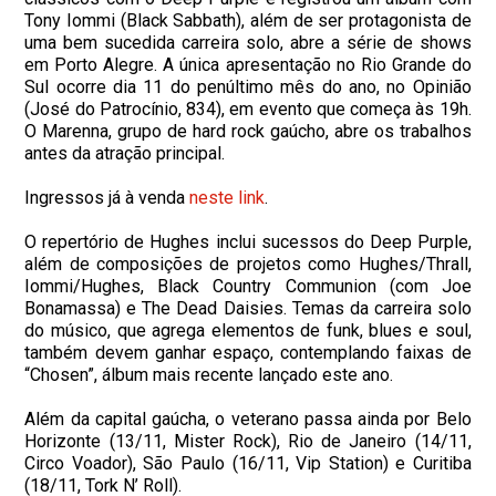
Tony Iommi (Black Sabbath), além de ser protagonista de
uma bem sucedida carreira solo, abre a série de shows
em Porto Alegre. A única apresentação no Rio Grande do
Sul ocorre dia 11 do penúltimo mês do ano, no Opinião
(José do Patrocínio, 834), em evento que começa às 19h.
O Marenna, grupo de hard rock gaúcho, abre os trabalhos
antes da atração principal.
Ingressos já à venda
neste link
.
O repertório de Hughes inclui sucessos do Deep Purple,
além de composições de projetos como Hughes/Thrall,
Iommi/Hughes, Black Country Communion (com Joe
Bonamassa) e The Dead Daisies. Temas da carreira solo
do músico, que agrega elementos de funk, blues e soul,
também devem ganhar espaço, contemplando faixas de
“Chosen”, álbum mais recente lançado este ano.
Além da capital gaúcha, o veterano passa ainda por Belo
Horizonte (13/11, Mister Rock), Rio de Janeiro (14/11,
Circo Voador), São Paulo (16/11, Vip Station) e Curitiba
(18/11, Tork N’ Roll).