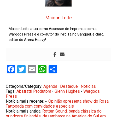
Maicon Leite
Maicon Leite atua como Assessor de Imprensa com a
Wargods Press e é co-autor do livro Tá no Sangue!, e claro,
editor do Arena Heavy!
Facebook
Twitter
Email
WhatsApp
Share
Categoria/Category:
Agenda
·
Destaque
·
Notícias
Tags:
Abstratti Produtora
•
Glenn Hughes
•
Wargods
Press
Notícia mais recente: «
Opinião apresenta show do Rosa
Tattooada com convidados especiais
Notícia mais antiga:
Rotten Sound, banda clássica do
grindcore finlandês, desembarca na América do Sul em