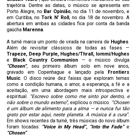
trajetória. Dentre as datas, o músico se apresenta em
Porto Alegre, no
Bar Opinião
, no dia 11 de novembro, e
em Curitiba, no
Tork N’ Roll
, no dia 18 de novembro. A
abertura em ambas as cidades fica por conta da banda
gaúcha
Marenna
.
A turnê marca um ponto de virada na carreira de
Hughes
.
Além de revisitar clássicos de todas as fases —
Trapeze, Deep Purple, Hughes/Thrall, Iommi/Hughes
e
Black
Country
Communion
— o músico divulga
“Chosen”
, seu primeiro álbum solo em nove anos,
gravado em Copenhague e lançado pela
Frontiers
Music
. O disco reúne dez faixas que exploram temas
como a condição humana, o amor, a esperança, a fé e a
aceitação, em uma abordagem mais introspectiva e
espiritual.
“Escrevo sobre como me sinto por dentro, e
não sobre o mundo externo”
, explicou o músico.
“Chosen
é um álbum de alimento para a alma — e nunca fui tão
grato por estar aqui, neste planeta. A música é a cura”.
Em shows recentes da turnê, três músicas do novo álbum
foram tocadas:
“Voice in My Head”, “Into the Fade”
e
“Chosen”
.