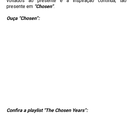
voltados ao presente e à inspiração contínua, tão
presente em
“Chosen”
.
Ouça “Chosen”:
Confira a playlist “The Chosen Years”: