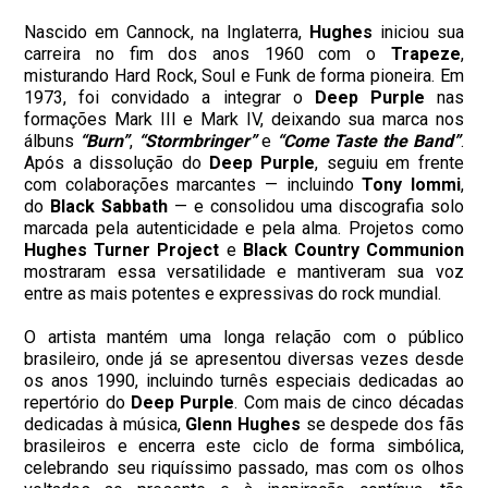
Nascido em Cannock, na Inglaterra,
Hughes
iniciou sua
carreira no fim dos anos 1960 com o
Trapeze
,
misturando Hard Rock, Soul e Funk de forma pioneira. Em
1973, foi convidado a integrar o
Deep Purple
nas
formações Mark III e Mark IV, deixando sua marca nos
álbuns
“Burn”
,
“Stormbringer”
e
“Come Taste the Band”
.
Após a dissolução do
Deep Purple
, seguiu em frente
com colaborações marcantes — incluindo
Tony Iommi
,
do
Black Sabbath
— e consolidou uma discografia solo
marcada pela autenticidade e pela alma. Projetos como
Hughes
Turner
Project
e
Black Country Communion
mostraram essa versatilidade e mantiveram sua voz
entre as mais potentes e expressivas do rock mundial.
O artista mantém uma longa relação com o público
brasileiro, onde já se apresentou diversas vezes desde
os anos 1990, incluindo turnês especiais dedicadas ao
repertório do
Deep Purple
. Com mais de cinco décadas
dedicadas à música,
Glenn Hughes
se despede dos fãs
brasileiros e encerra este ciclo de forma simbólica,
celebrando seu riquíssimo passado, mas com os olhos