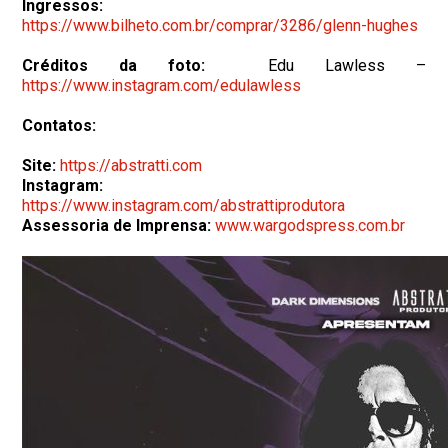
Ingressos:
https://www.bilheto.com.br/comprar/3286/glenn-hughes
Créditos da foto:
Edu Lawless –
https://www.instagram.com/edulawless
Contatos:
Site:
https://abstratti.com
Instagram:
https://www.instagram.com/abstrattiprodutora
Assessoria de Imprensa:
www.wargodspress.com.br