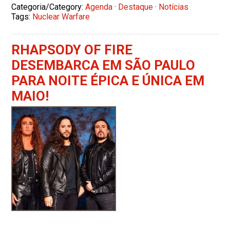
Categoria/Category:
Agenda
·
Destaque
·
Notícias
Tags:
Nuclear Warfare
RHAPSODY OF FIRE
DESEMBARCA EM SÃO PAULO
PARA NOITE ÉPICA E ÚNICA EM
MAIO!