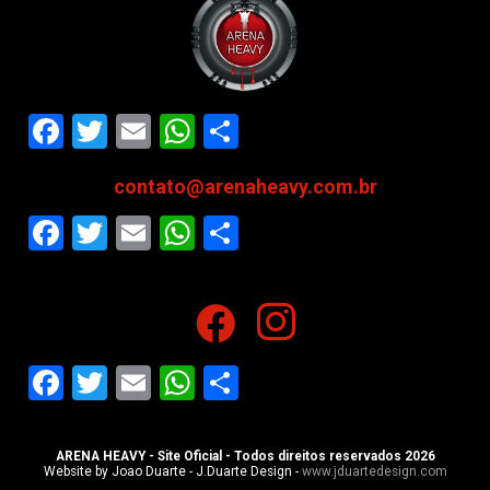
Facebook
Twitter
Email
WhatsApp
Share
contato@arenaheavy.com.br
Facebook
Twitter
Email
WhatsApp
Share
Facebook
Twitter
Email
WhatsApp
Share
ARENA HEAVY - Site Oficial - Todos direitos reservados 2026
Website by Joao Duarte - J.Duarte Design -
www.jduartedesign.com