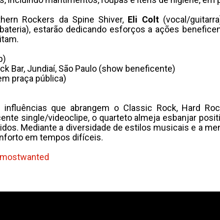
hern Rockers da Spine Shiver,
Eli Colt
(vocal/guitarra
bateria), estarão dedicando esforços a ações benefic
itam.
p)
k Bar, Jundiaí, São Paulo (show beneficente)
em praça pública)
 influências que abrangem o Classic Rock, Hard Ro
cente single/videoclipe, o quarteto almeja esbanjar pos
idos. Mediante a diversidade de estilos musicais e a m
nforto em tempos difíceis.
mostwanted