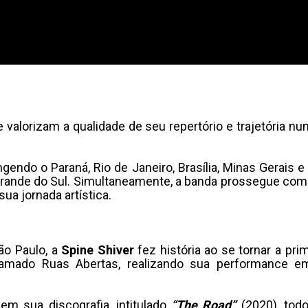
valorizam a qualidade de seu repertório e trajetória n
endo o Paraná, Rio de Janeiro, Brasília, Minas Gerais e
 Grande do Sul. Simultaneamente, a banda prossegue co
a jornada artística.
ão Paulo, a
Spine Shiver
fez história ao se tornar a pr
hamado Ruas Abertas, realizando sua performance e
m sua discografia, intitulado
“The Road”
(2020), tod