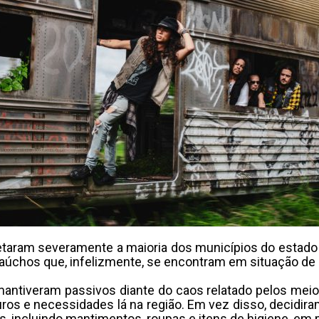
taram severamente a maioria dos municípios do estado d
gaúchos que, infelizmente, se encontram em situação de
antiveram passivos diante do caos relatado pelos meios
os e necessidades lá na região. Em vez disso, decidir
s, incluindo mantimentos, roupas e itens de higiene, em 