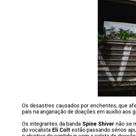
Os desastres causados por enchentes, que afe
país na angariação de doações em auxílio aos 
Os integrantes da banda
Spine Shiver
não se m
do vocalista
Eli Colt
estão passando sérios apur
o objetivo de contribuir com a coleta de doaçõe