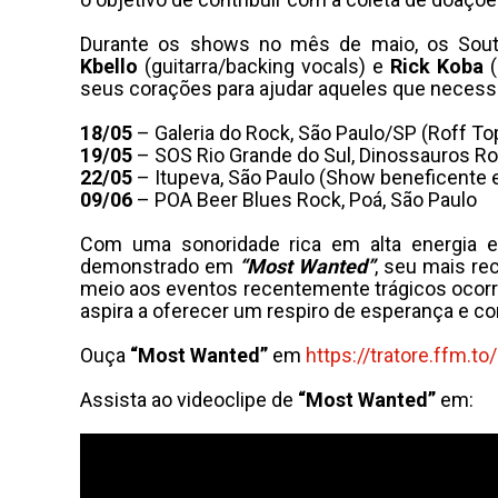
Durante os shows no mês de maio, os Sout
Kbello
(guitarra/backing vocals) e
Rick Koba
(
seus corações para ajudar aqueles que necess
18/05
– Galeria do Rock, São Paulo/SP (Roff To
19/05
– SOS Rio Grande do Sul, Dinossauros Roc
22/05
– Itupeva, São Paulo (Show beneficente 
09/06
– POA Beer Blues Rock, Poá, São Paulo
Com uma sonoridade rica em alta energia e
demonstrado em
“Most Wanted”
, seu mais re
meio aos eventos recentemente trágicos ocorr
aspira a oferecer um respiro de esperança e co
Ouça
“Most Wanted”
em
https://tratore.ffm.to/
Assista ao videoclipe de
“Most Wanted”
em: