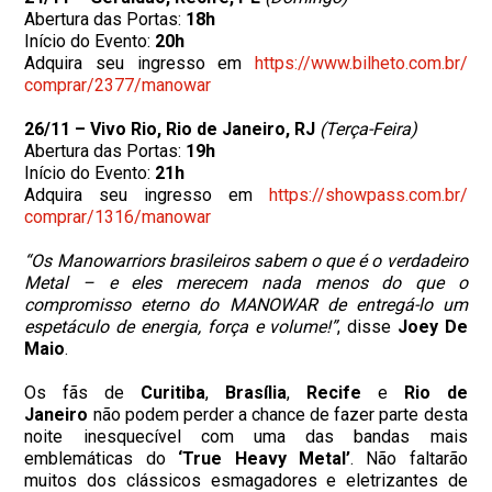
Abertura das Portas:
18h
Início do Evento:
20h
Adquira seu ingresso em
https://www.bilheto.com.br/
comprar/2377/manowar
26/11 – Vivo Rio, Rio de Janeiro, RJ
(Terça-Feira)
Abertura das Portas:
19h
Início do Evento:
21h
Adquira seu ingresso em
https://showpass.com.br/
comprar/1316/manowar
“Os Manowarriors brasileiros sabem o que é o verdadeiro
Metal – e eles merecem nada menos do que o
compromisso eterno do MANOWAR de entregá-lo um
espetáculo de energia, força e volume!”
, disse
Joey De
Maio
.
Os fãs de
Curitiba
,
Brasília
,
Recife
e
Rio de
Janeiro
não podem perder a chance de fazer parte desta
noite inesquecível com uma das bandas mais
emblemáticas do
‘True Heavy Metal’
. Não faltarão
muitos dos clássicos esmagadores e eletrizantes de