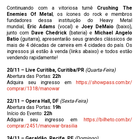
Continuando com a vitoriosa turnê
Crushing The
Enemies Of Metal
, os ícones do rock e membros
fundadores dessa instituição do Heavy Metal
mundial,
Eric Adams
(vocal) e
Joey DeMaio
(baixo),
junto com
Dave Chedrick
(bateria) e
Michael Angelo
Batio
(guitarra), apresentarão seus grandes clássicos de
mais de 4 décadas de carreira em 4 cidades do país. Os
ingressos já estão à venda (links abaixo) e todos estão
vendendo rapidamente!
20/11 – Live Curitiba, Curitiba/PR
(Quarta-Feira)
Abertura das Portas:
22h
Adquira seu ingresso em
https://showpass.com.br/
comprar/1318/manowar
22/11 – Opera Hall, DF
(Sexta-Feira)
Abertura das Portas:
19h
Início do Evento:
22h
Adquira seu ingresso em
https://bilheto.com.br/
comprar/2451/manowar-brasilia
24/11 – Geraldão, Recife, PE
(Domingo)