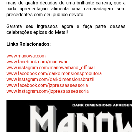
mais de quatro décadas de uma brilhante carreira, que a
cada apresentação alimenta uma camaradagem sem
precedentes com seu público devoto.
Garanta seu ingressos agora e faça parte dessas
celebrações épicas do Metal!
Links Relacionados:
www.manowar.com
www.facebook.com/manowar
www.instagram.com/manowarband_
official
www.facebook.com/
darkdimensionsprodutora
www.instagram.com/
darkdimensionsbrazil
www.facebook.com/
jzpressassessoria
www.instagram.com/
jzpressassessoria