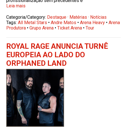
profissionalização sem precedentes e
Leia mais
Categoria/Category:
Destaque
·
Matérias
·
Notícias
Tags:
All Metal Stars
•
Andre Matos
•
Arena Heavy
•
Arena
Produtora
•
Grupo Arena
•
Ticket Arena
•
Tour
ROYAL RAGE ANUNCIA TURNÊ
EUROPEIA AO LADO DO
ORPHANED LAND