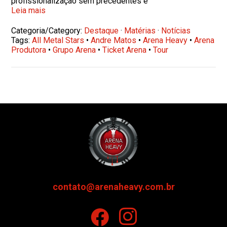
profissionalização sem precedentes e
Leia mais
Categoria/Category:
Destaque
·
Matérias
·
Notícias
Tags:
All Metal Stars
•
Andre Matos
•
Arena Heavy
•
Arena
Produtora
•
Grupo Arena
•
Ticket Arena
•
Tour
contato@arenaheavy.com.br