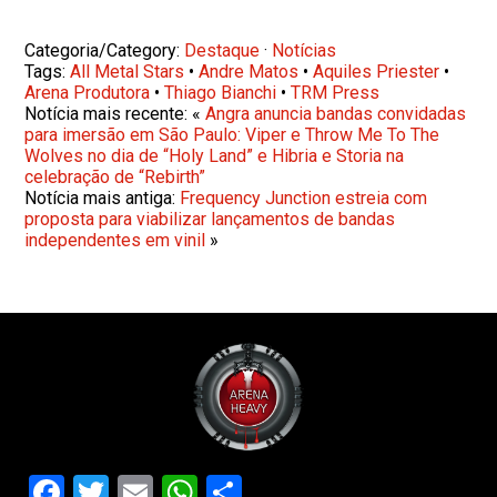
Categoria/Category:
Destaque
·
Notícias
Tags:
All Metal Stars
•
Andre Matos
•
Aquiles Priester
•
Arena Produtora
•
Thiago Bianchi
•
TRM Press
Notícia mais recente: «
Angra anuncia bandas convidadas
para imersão em São Paulo: Viper e Throw Me To The
Wolves no dia de “Holy Land” e Hibria e Storia na
celebração de “Rebirth”
Notícia mais antiga:
Frequency Junction estreia com
proposta para viabilizar lançamentos de bandas
independentes em vinil
»
Facebook
Twitter
Email
WhatsApp
Share