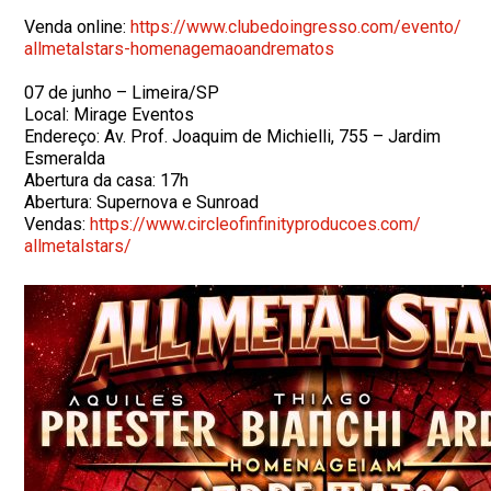
Venda online:
https://www.
clubedoingresso.com/evento/
allmetalstars-
homenagemaoandrematos
07 de junho – Limeira/SP
Local: Mirage Eventos
Endereço: Av. Prof. Joaquim de Michielli, 755 – Jardim
Esmeralda
Abertura da casa: 17h
Abertura: Supernova e Sunroad
Vendas:
https://www.
circleofinfinityproducoes.com/
allmetalstars/