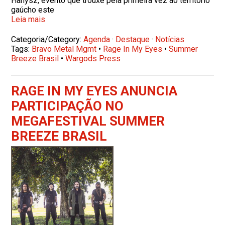
Hanysz, evento que trouxe pela primeira vez ao território
gaúcho este
Leia mais
Categoria/Category:
Agenda
·
Destaque
·
Notícias
Tags:
Bravo Metal Mgmt
•
Rage In My Eyes
•
Summer
Breeze Brasil
•
Wargods Press
RAGE IN MY EYES ANUNCIA
PARTICIPAÇÃO NO
MEGAFESTIVAL SUMMER
BREEZE BRASIL