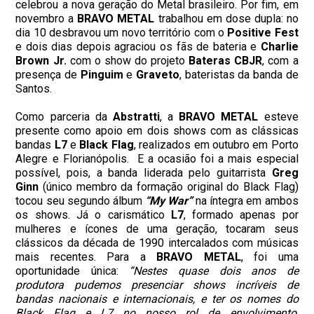
celebrou a nova geração do Metal brasileiro. Por fim, em
novembro a
BRAVO METAL
trabalhou em dose dupla: no
dia 10 desbravou um novo território com o
Positive Fest
e dois dias depois agraciou os fãs de bateria e
Charlie
Brown Jr.
com o show do projeto
Bateras CBJR
, com a
presença de
Pinguim
e
Graveto
, bateristas da banda de
Santos.
Como parceria da
Abstratti
, a
BRAVO METAL
esteve
presente como apoio em dois shows com as clássicas
bandas
L7
e
Black Flag
, realizados em outubro em Porto
Alegre e Florianópolis. E a ocasião foi a mais especial
possível, pois, a banda liderada pelo guitarrista
Greg
Ginn
(único membro da formação original do Black Flag)
tocou seu segundo álbum
“My War”
na íntegra em ambos
os shows. Já o carismático
L7
, formado apenas por
mulheres e ícones de uma geração, tocaram seus
clássicos da década de 1990 intercalados com músicas
mais recentes. Para a
BRAVO METAL
, foi uma
oportunidade única:
“Nestes quase dois anos de
produtora pudemos presenciar shows incríveis de
bandas nacionais e internacionais, e ter os nomes do
Black Flag e L7 no nosso rol de envolvimento,