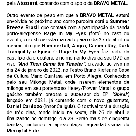
pela
Abstratti
, contando com o apoio da
BRAVO METAL.
Outro evento de peso em que a
BRAVO METAL
estará
envolvida no próximo ano como parceira será o
Summer
Breeze Brasil
, que contará com a participação da banda
porto-alegrense
Rage In My Eyes
(foto) no cast do
evento, cujo show está marcado para o dia 27 de abril, no
mesmo dia que
Hammerfall, Angra, Gamma Ray, Dark
Tranquility
e
Epica.
O
Rage In My Eyes
faz parte do
cast fixo da produtora, e no momento divulga seu DVD ao
vivo
“And Then Came the Theater”
, gravado ao vivo no
dia 24 de janeiro de 2022, no Teatro Bruno Kiefer, na Casa
de Cultura Mário Quintana, em Porto Alegre. Conhecidos
pelo seu Milonga Metal, onde inserem elementos de
milonga em seu portentoso Heavy/Power Metal, o grupo
gaúcho também prepara o sucessor do EP
“Spiral”
,
lançado em 2021, já contando com o novo guitarrista,
Daniel Cardozo
(Inner Caligula). O festival terá a duração
de três dias, tendo início na sexta, dia 26 de abril e
finalizando no domingo, dia 28. Serão mais de cinquenta
bandas, incluindo a apresentação aguardadíssima do
Mercyful Fate
.