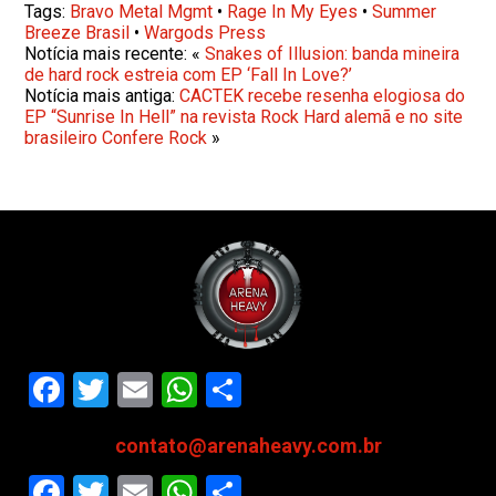
Tags:
Bravo Metal Mgmt
•
Rage In My Eyes
•
Summer
Breeze Brasil
•
Wargods Press
Notícia mais recente: «
Snakes of Illusion: banda mineira
de hard rock estreia com EP ‘Fall In Love?’
Notícia mais antiga:
CACTEK recebe resenha elogiosa do
EP “Sunrise In Hell” na revista Rock Hard alemã e no site
brasileiro Confere Rock
»
Facebook
Twitter
Email
WhatsApp
Share
contato@arenaheavy.com.br
Facebook
Twitter
Email
WhatsApp
Share