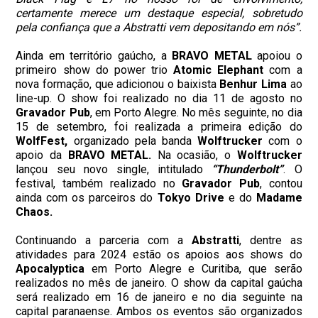
certamente merece um destaque especial, sobretudo
pela confiança que a Abstratti vem depositando em nós”.
Ainda em território gaúcho, a
BRAVO METAL
apoiou o
primeiro show do power trio
Atomic Elephant
com a
nova formação, que adicionou o baixista
Benhur Lima
ao
line-up. O show foi realizado no dia 11 de agosto no
Gravador Pub
, em Porto Alegre. No mês seguinte, no dia
15 de setembro, foi realizada a primeira edição do
WolfFest,
organizado pela banda
Wolftrucker
com o
apoio da
BRAVO METAL.
Na ocasião, o
Wolftrucker
lançou seu novo single, intitulado
“Thunderbolt”
. O
festival, também realizado no
Gravador Pub
, contou
ainda com os parceiros do
Tokyo Drive
e do
Madame
Chaos.
Continuando a parceria com a
Abstratti
, dentre as
atividades para 2024 estão os apoios aos shows do
Apocalyptica
em Porto Alegre e Curitiba, que serão
realizados no mês de janeiro. O show da capital gaúcha
será realizado em 16 de janeiro e no dia seguinte na
capital paranaense. Ambos os eventos são organizados