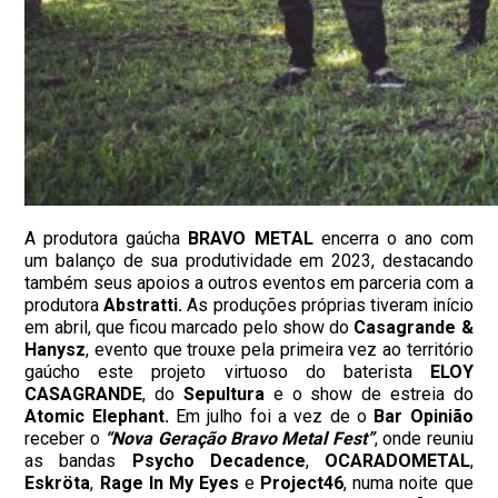
A produtora gaúcha
BRAVO METAL
encerra o ano com
um balanço de sua produtividade em 2023, destacando
também seus apoios a outros eventos em parceria com a
produtora
Abstratti.
As produções próprias tiveram início
em abril, que ficou marcado pelo show do
Casagrande &
Hanysz
, evento que trouxe pela primeira vez ao território
gaúcho este projeto virtuoso do baterista
ELOY
CASAGRANDE
, do
Sepultura
e o show de estreia do
Atomic Elephant.
Em julho foi a vez de o
Bar Opinião
receber o
“Nova Geração Bravo Metal Fest”
, onde reuniu
as bandas
Psycho
Decadence
,
OCARADOMETAL
,
Eskröta
,
Rage In My Eyes
e
Project46
, numa noite que