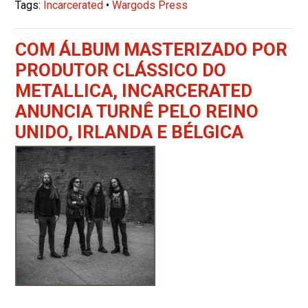
Tags:
Incarcerated
•
Wargods Press
COM ÁLBUM MASTERIZADO POR
PRODUTOR CLÁSSICO DO
METALLICA, INCARCERATED
ANUNCIA TURNÊ PELO REINO
UNIDO, IRLANDA E BÉLGICA