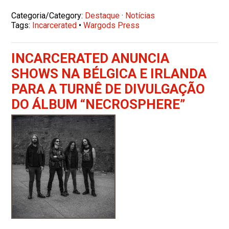
Categoria/Category:
Destaque
·
Notícias
Tags:
Incarcerated
•
Wargods Press
INCARCERATED ANUNCIA
SHOWS NA BÉLGICA E IRLANDA
PARA A TURNÊ DE DIVULGAÇÃO
DO ÁLBUM “NECROSPHERE”