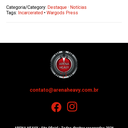
Categoria/Category:
Destaque
·
Notícias
Tags:
Incarcerated
•
Wargods Press
contato@arenaheavy.com.br
ARENA HEAVY - Site Oficial - Todos direitos reservados 2026