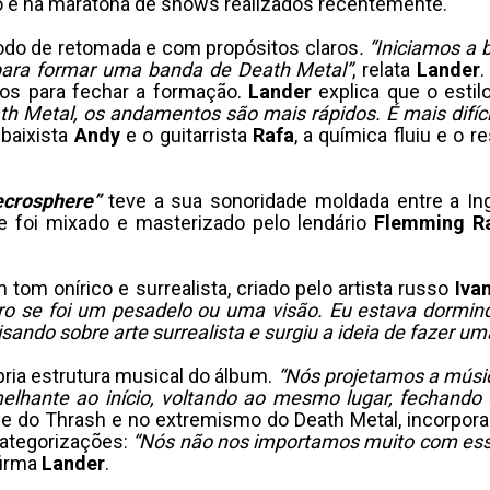
lho e na maratona de shows realizados recentemente.
íodo de retomada e com propósitos claros
. “Iniciamos 
para formar uma banda de Death Metal”
, relata
Lander
os para fechar a formação.
Lander
explica que o estilo
 Metal, os andamentos são mais rápidos. É mais difíci
baixista
Andy
e o guitarrista
Rafa
, a química fluiu e o 
ecrosphere”
teve a sua sonoridade moldada entre a Ing
de foi mixado e masterizado pelo lendário
Flemming
R
 tom onírico e surrealista, criado pelo artista russo
Iva
ro se foi um pesadelo ou uma visão. Eu estava dormind
sando sobre arte surrealista e surgiu a ideia de fazer u
ópria estrutura musical do álbum.
“Nós projetamos a músic
lhante ao início, voltando ao mesmo lugar, fechando 
e do Thrash e no extremismo do Death Metal, incorpora
 categorizações:
“Nós não nos importamos muito com esse
firma
Lander
.