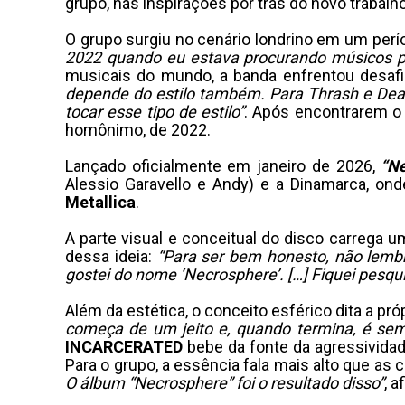
grupo, nas inspirações por trás do novo traba
O grupo surgiu no cenário londrino em um per
2022 quando eu estava procurando músicos 
musicais do mundo, a banda enfrentou desafi
depende do estilo também. Para Thrash e Death
tocar esse tipo de estilo”
. Após encontrarem o 
homônimo, de 2022.
Lançado oficialmente em janeiro de 2026,
“N
Alessio Garavello e Andy) e a Dinamarca, on
Metallica
.
A parte visual e conceitual do disco carrega um
dessa ideia:
“Para ser bem honesto, não lemb
gostei do nome ‘Necrosphere’. […] Fiquei pesqui
Além da estética, o conceito esférico dita a pr
começa de um jeito e, quando termina, é seme
INCARCERATED
bebe da fonte da agressividad
Para o grupo, a essência fala mais alto que as
O álbum “Necrosphere” foi o resultado disso”
, a