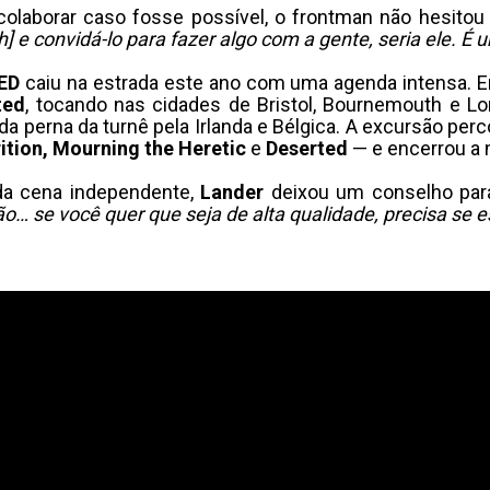
colaborar caso fosse possível, o frontman não hesit
 e convidá-lo para fazer algo com a gente, seria ele. É 
ED
caiu na estrada este ano com uma agenda intensa. E
ted
, tocando nas cidades de Bristol, Bournemouth e 
erna da turnê pela Irlanda e Bélgica. A excursão percor
rition, Mourning the Heretic
e
Deserted
— e encerrou a 
da cena independente,
Lander
deixou um conselho par
o… se você quer que seja de alta qualidade, precisa se e