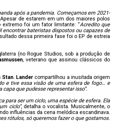
a banda após a pandemia. Começamos em 2021-
. Apesar de estarem em um dos maiores polos
 extremo foi um fator limitante: “
Acredito que
l encontrar bateristas dispostos ou capazes de
resultado dessa primeira fase foi o EP de estreia
laterra (no Rogue Studios, sob a produção de
asmussen
, veterano que assinou clássicos do
n
Stan
.
Lander
compartilhou a inusitada origem
o e tive essa visão de uma esfera de fogo… e
ma capa que pudesse representar isso”.
a para ser um ciclo, uma espécie de esfera. Ela
um ciclo”
, detalha o vocalista. Musicalmente, o
ndo influências da cena melódica escandinava.
s rótulos, só queremos fazer o que gostamos.