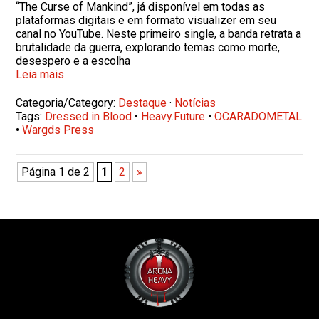
“The Curse of Mankind”, já disponível em todas as
plataformas digitais e em formato visualizer em seu
canal no YouTube. Neste primeiro single, a banda retrata a
brutalidade da guerra, explorando temas como morte,
desespero e a escolha
Leia mais
Categoria/Category:
Destaque
·
Notícias
Tags:
Dressed in Blood
•
Heavy.Future
•
OCARADOMETAL
•
Wargds Press
Página 1 de 2
1
2
»