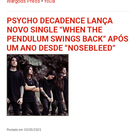
Wargods Press
•
YoDa
PSYCHO DECADENCE LANÇA
NOVO SINGLE “WHEN THE
PENDULUM SWINGS BACK” APÓS
UM ANO DESDE “NOSEBLEED”
Postado em 20/03/2025