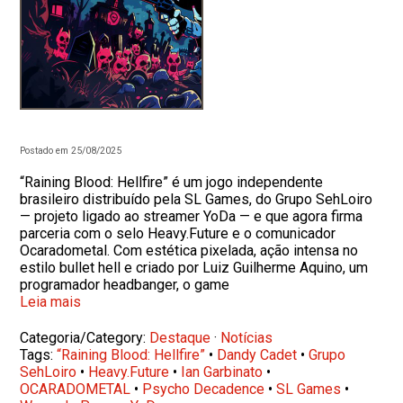
Postado em 25/08/2025
“Raining Blood: Hellfire” é um jogo independente
brasileiro distribuído pela SL Games, do Grupo SehLoiro
— projeto ligado ao streamer YoDa — e que agora firma
parceria com o selo Heavy.Future e o comunicador
Ocaradometal. Com estética pixelada, ação intensa no
estilo bullet hell e criado por Luiz Guilherme Aquino, um
programador headbanger, o game
Leia mais
Categoria/Category:
Destaque
·
Notícias
Tags:
“Raining Blood: Hellfire”
•
Dandy Cadet
•
Grupo
SehLoiro
•
Heavy.Future
•
Ian Garbinato
•
OCARADOMETAL
•
Psycho Decadence
•
SL Games
•